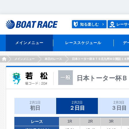
知る楽しむ
レーサ
メインメニュー
レーススケジュール
デ
HOME
メインメニュー
本日のレース
日本トーター杯ＢＴＳ北九州ＭＤ開設１８
日本トーター杯Ｂ
2月1日
2月2日
2月3日
初日
２日目
３日目
レース
1R
2R
3R