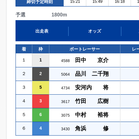
締切予定時刻
15:21
15:49
16:18
1
予選 1800m
出走表
オッズ
着
枠
ボートレーサー
レ
田中 京介
１
1
4588
品川 二千翔
２
2
5064
安河内 将
３
5
4734
竹田 広樹
４
3
3617
中村 裕将
５
6
3075
角浜 修
６
4
3430