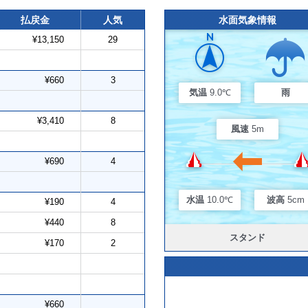
払戻金
人気
水面気象情報
¥13,150
29
¥660
3
気温
9.0℃
雨
¥3,410
8
風速
5m
¥690
4
水温
10.0℃
波高
5cm
¥190
4
¥440
8
スタンド
¥170
2
¥660