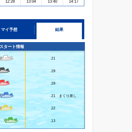
12:28
13:04
13:40
14:17
マイ予想
結果
スタート情報
.21
.29
.29
.21 まくり差し
.22
.13