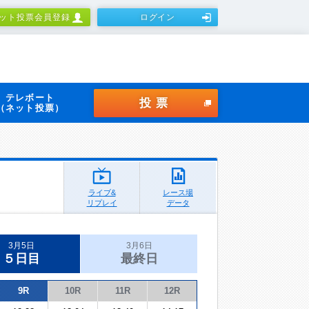
ット投票会員登録
ログイン
テレボート
投票
（ネット投票）
ライブ&
レース場
リプレイ
データ
3月5日
3月6日
５日目
最終日
9R
10R
11R
12R