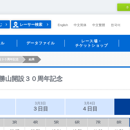
ネ
む
レーサー検索
English
中文简体
中文繁體
한국어
レース場・
ール
データファイル
チケットショップ
設３０周年記念
結果
勝山開設３０周年記念
3月3日
3月4日
３日目
４日目
3R
4R
5R
6R
7R
8R