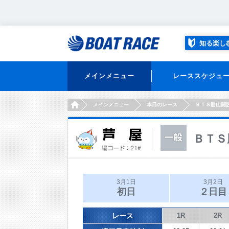
知る楽し
メインメニュー
レーススケジュ
HOME
メインメニュー
本日のレース
ＢＴＳ勝山開
ＢＴＳ
3月1日
3月2日
初日
２日目
レース
1R
2R