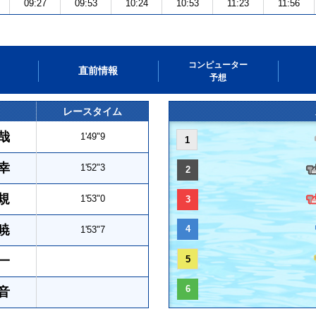
09:27
09:53
10:24
10:53
11:23
11:56
コンピューター
直前情報
予想
レースタイム
哉
1'49"9
1
幸
1'52"3
2
規
1'53"0
3
暁
4
1'53"7
一
5
6
音