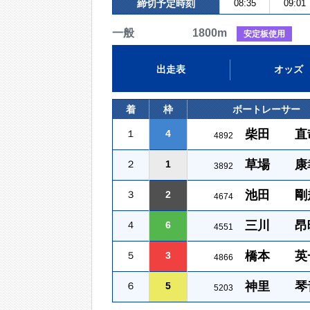
締切予定時刻
08:35
09:01
一般 1800m
安定板使用
出走表
オッズ
着
枠
ボートレーサー
柴田 直
１
4
4892
草場 康
２
1
3892
池田 剛
３
2
4674
三川 昂
４
6
4551
橋本 英
５
3
4866
神里 琴
６
5
5203