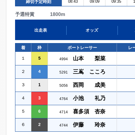
締切予定時刻
08:43
09:09
09:35
1
予選特賞 1800m
出走表
オッズ
着
枠
ボートレーサー
レ
山本 梨菜
１
5
4994
三嶌 こころ
２
4
5291
西岡 成美
３
1
5056
小池 礼乃
４
3
4764
喜多須 杏奈
５
6
4714
伊藤 玲奈
６
2
4744