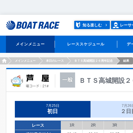
知る楽しむ
レーサ
メインメニュー
レーススケジュール
デ
HOME
メインメニュー
本日のレース
ＢＴＳ高城開設２６周年記念
結果
ＢＴＳ高城開設２
7月25日
7月26
初日
２日
レース
1R
2R
3R