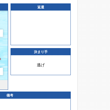
返還
決まり手
逃げ
備考