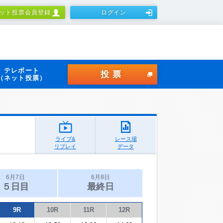
ット投票会員登録
ログイン
テレボート
投票
（ネット投票）
ライブ&
レース場
リプレイ
データ
6月7日
6月8日
５日目
最終日
9R
10R
11R
12R