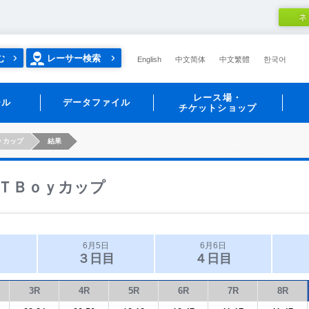
ネ
む
レーサー検索
English
中文简体
中文繁體
한국어
レース場・
ール
データファイル
チケットショップ
ｙカップ
結果
ＴＢｏｙカップ
6月5日
6月6日
３日目
４日目
3R
4R
5R
6R
7R
8R