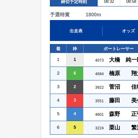
締切予定時刻
08:32
08:58
予選特賞 1800m
出走表
オッズ
着
枠
ボートレーサー
大橋 純一
１
1
4073
楠原 翔
２
6
4684
菅沼 佳
３
2
3922
藤田 美
４
3
3551
森野 正
５
4
4601
栗山 繁
６
5
3224