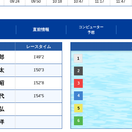
09:24
09:50
10:18
10:47
11:17
11:47
コンピューター
直前情報
予想
レースタイム
郎
1'49"2
1
太
1'50"3
2
昭
1'52"8
3
代
4
1'54"5
弘
5
6
洋