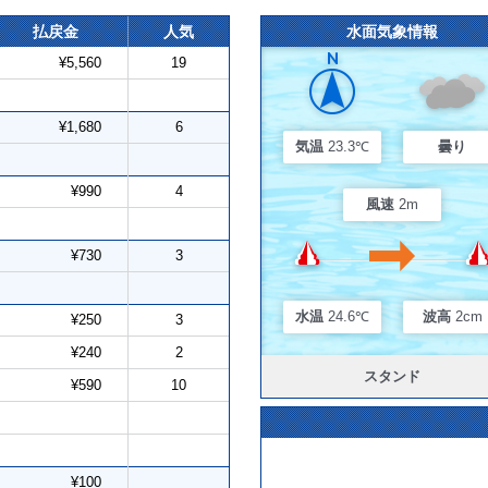
払戻金
人気
水面気象情報
¥5,560
19
¥1,680
6
気温
23.3℃
曇り
¥990
4
風速
2m
¥730
3
水温
24.6℃
波高
2cm
¥250
3
¥240
2
スタンド
¥590
10
¥100