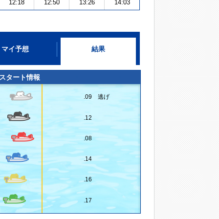
12:18
12:50
13:26
14:03
マイ予想
結果
スタート情報
.09 逃げ
.12
.08
.14
.16
.17