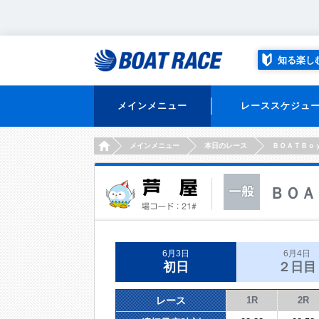
知る楽し
メインメニュー
レーススケジュ
HOME
メインメニュー
本日のレース
ＢＯＡＴＢｏ
ＢＯＡ
6月3日
6月4日
初日
２日目
レース
1R
2R