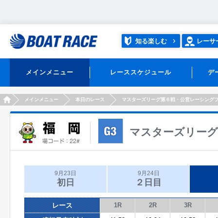
知る楽しむ
レーサ
メインメニュー
レーススケジュール
デ
HOME
メインメニュー
本日のレース
マスターズリーグ第６戦・公営レーシング
マスターズリーグ
9月23日
9月24日
初日
２日目
レース
1R
2R
3R