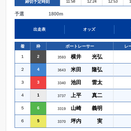
締切予定時刻
11:58
12:24
12:53
1
予選 1800m
出走表
オッズ
着
枠
ボートレーサー
レ
横井 光弘
１
2
3593
米田 隆弘
２
4
3643
池田 雷太
３
3
3340
上平 真二
４
1
3737
山崎 義明
５
6
3319
坪内 実
６
5
3370