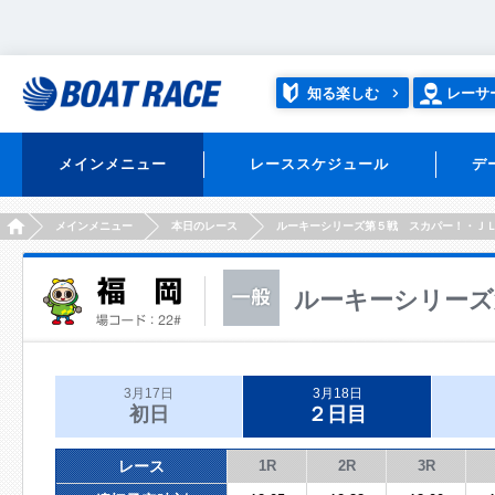
知る楽しむ
レーサ
メインメニュー
レーススケジュール
デ
HOME
メインメニュー
本日のレース
ルーキーシリーズ第５戦 スカパー！・Ｊ
ルーキーシリーズ
3月17日
3月18日
初日
２日目
レース
1R
2R
3R