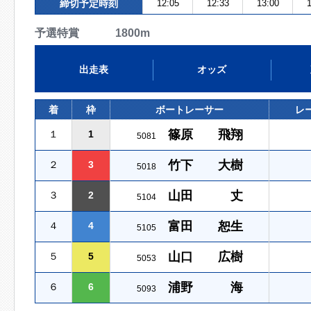
締切予定時刻
12:05
12:33
13:00
1
予選特賞 1800m
出走表
オッズ
着
枠
ボートレーサー
レ
篠原 飛翔
１
1
5081
竹下 大樹
２
3
5018
山田 丈
３
2
5104
富田 恕生
４
4
5105
山口 広樹
５
5
5053
浦野 海
６
6
5093