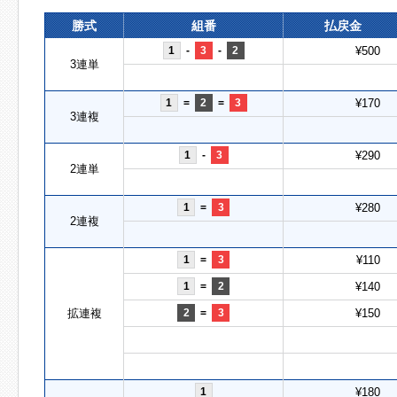
勝式
組番
払戻金
1
-
3
-
2
¥500
3連単
1
=
2
=
3
¥170
3連複
1
-
3
¥290
2連単
1
=
3
¥280
2連複
1
=
3
¥110
1
=
2
¥140
拡連複
2
=
3
¥150
1
¥180