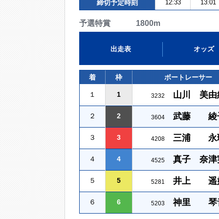
締切予定時刻
12:33
13:01
予選特賞 1800m
出走表
オッズ
着
枠
ボートレーサー
山川 美由
１
1
3232
武藤 綾
２
2
3604
三浦 永
３
3
4208
真子 奈津
４
4
4525
井上 遥
５
5
5281
神里 琴
６
6
5203