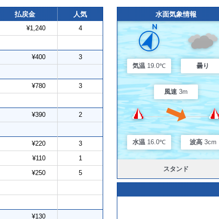
払戻金
人気
水面気象情報
¥1,240
4
¥400
3
気温
19.0℃
曇り
¥780
3
風速
3m
¥390
2
水温
16.0℃
波高
3cm
¥220
3
¥110
1
スタンド
¥250
5
¥130