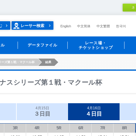
ネ
む
レーサー検索
English
中文简体
中文繁體
한국어
レース場・
ール
データファイル
チケットショップ
リーズ第１戦・マクール杯
結果
ナスシリーズ第１戦・マクール杯
4月15日
4月16日
３日目
４日目
3R
4R
5R
6R
7R
8R