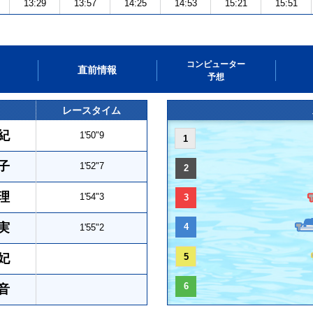
13:29
13:57
14:25
14:53
15:21
15:51
コンピューター
直前情報
予想
レースタイム
紀
1'50"9
1
子
1'52"7
2
理
1'54"3
3
実
4
1'55"2
妃
5
6
音