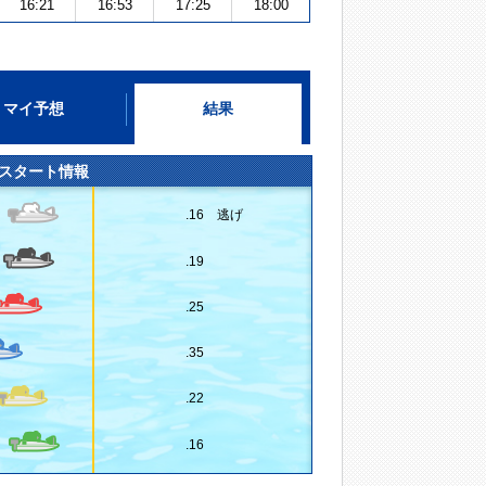
16:21
16:53
17:25
18:00
マイ予想
結果
スタート情報
.16 逃げ
.19
.25
.35
.22
.16