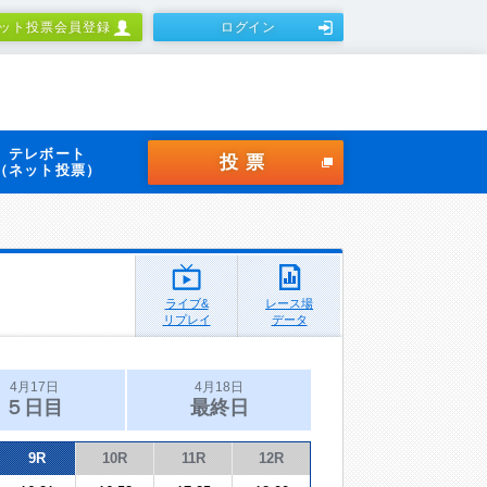
ット投票会員登録
ログイン
テレボート
投票
（ネット投票）
ライブ&
レース場
リプレイ
データ
4月17日
4月18日
５日目
最終日
9R
10R
11R
12R