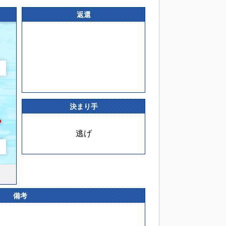
返還
決まり手
逃げ
備考