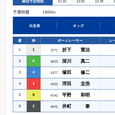
締切予定時刻
12:33
13:01
13:29
1
予選特賞 1800m
出走表
オッズ
着
枠
ボートレーサー
レ
折下 寛法
１
1
3771
深川 真二
２
6
3623
塚田 修二
３
4
3377
浮田 圭浩
４
3
4202
平野 和明
５
5
4142
井町 泰
６
2
4970