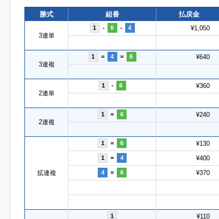
勝式
組番
払戻金
1
-
6
-
4
¥1,050
3連単
1
=
4
=
6
¥640
3連複
1
-
6
¥360
2連単
1
=
6
¥240
2連複
1
=
6
¥130
1
=
4
¥400
拡連複
4
=
6
¥370
1
¥110