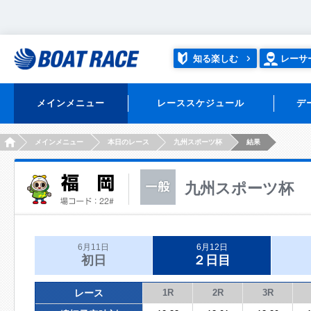
知る楽しむ
レーサ
メインメニュー
レーススケジュール
デ
HOME
メインメニュー
本日のレース
九州スポーツ杯
結果
九州スポーツ杯
6月11日
6月12日
初日
２日目
レース
1R
2R
3R