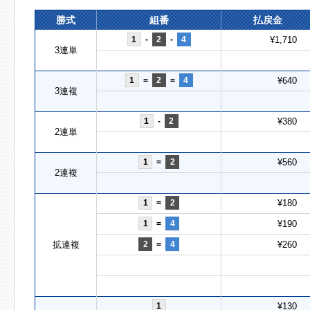
勝式
組番
払戻金
1
-
2
-
4
¥1,710
3連単
1
=
2
=
4
¥640
3連複
1
-
2
¥380
2連単
1
=
2
¥560
2連複
1
=
2
¥180
1
=
4
¥190
拡連複
2
=
4
¥260
1
¥130