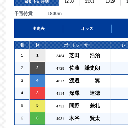
締切予定時刻
12:33
13:01
13:29
1
予選特賞 1800m
出走表
オッズ
着
枠
ボートレーサー
レ
芝田 浩治
１
1
3484
佐藤 謙史朗
２
2
4729
渡邉 翼
３
4
4817
深澤 達徳
４
3
4114
間野 兼礼
５
5
4731
木谷 賢太
６
6
4931