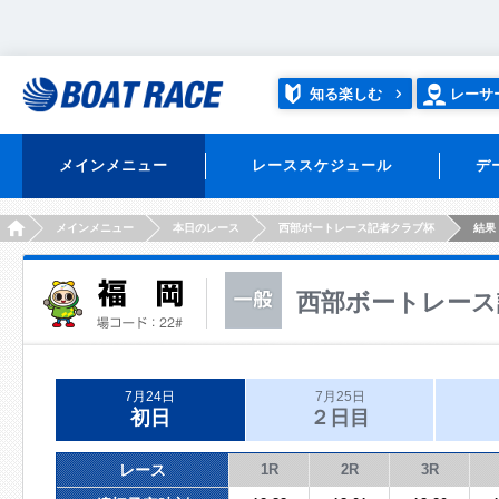
知る楽しむ
レーサ
メインメニュー
レーススケジュール
デ
HOME
メインメニュー
本日のレース
西部ボートレース記者クラブ杯
結果
西部ボートレース
7月24日
7月25日
初日
２日目
レース
1R
2R
3R