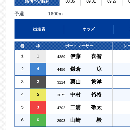
締切予定時刻
08:35
09:01
09:27
0
予選 1800m
出走表
オッズ
着
枠
ボートレーサー
レ
伊藤 喜智
１
1
4389
鎌倉 涼
２
4
4456
栗山 繁洋
３
2
3224
中村 裕将
４
5
3075
三浦 敬太
５
3
4702
山崎 毅
６
6
2903