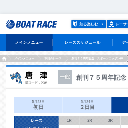
知る楽しむ
レーサ
メインメニュー
レーススケジュール
デ
HOME
メインメニュー
本日のレース
創刊７５周年記念 スポーツニッポン杯
創刊７５周年記念
5月23日
5月24日
初日
２日目
レース
1R
2R
3R