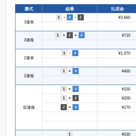
勝式
組番
払戻金
1
-
4
-
2
¥3,660
3連単
1
=
2
=
4
¥710
3連複
1
-
4
¥1,070
2連単
1
=
4
¥460
2連複
1
=
4
¥150
1
=
2
¥200
拡連複
2
=
4
¥170
1
¥530