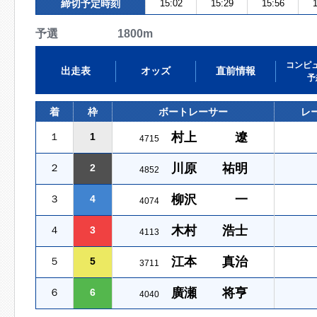
締切予定時刻
15:02
15:29
15:56
1
予選 1800m
コンピ
出走表
オッズ
直前情報
予
着
枠
ボートレーサー
レ
村上 遼
１
1
4715
川原 祐明
２
2
4852
柳沢 一
３
4
4074
木村 浩士
４
3
4113
江本 真治
５
5
3711
廣瀬 将亨
６
6
4040