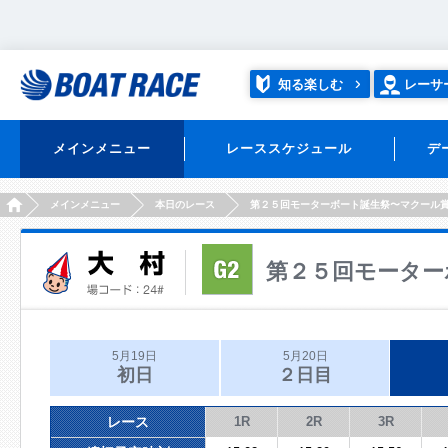
知る楽しむ
レーサ
メインメニュー
レーススケジュール
デ
HOME
メインメニュー
本日のレース
第２５回モーターボート誕生祭〜マクール
第２５回モーター
5月19日
5月20日
初日
２日目
レース
1R
2R
3R