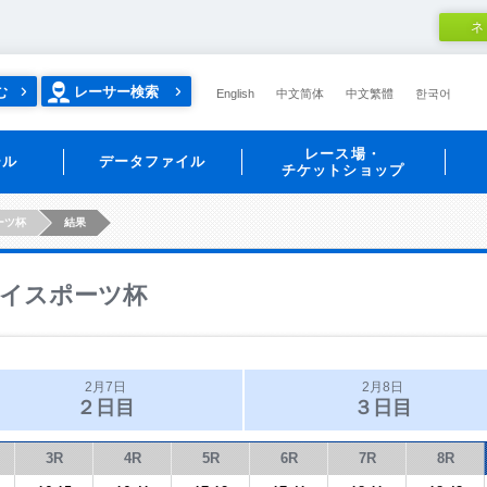
ネ
む
レーサー検索
English
中文简体
中文繁體
한국어
レース場・
ール
データファイル
チケットショップ
ーツ杯
結果
イスポーツ杯
2月7日
2月8日
２日目
３日目
3R
4R
5R
6R
7R
8R