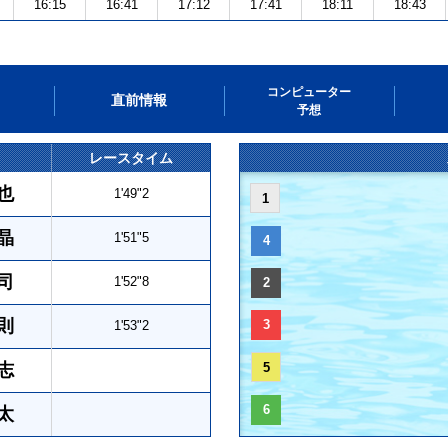
16:15
16:41
17:12
17:41
18:11
18:43
コンピューター
直前情報
予想
レースタイム
也
1'49"2
1
晶
1'51"5
4
司
1'52"8
2
則
3
1'53"2
志
5
6
太