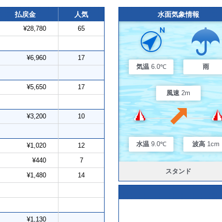
払戻金
人気
水面気象情報
¥28,780
65
¥6,960
17
気温
6.0℃
雨
¥5,650
17
風速
2m
¥3,200
10
水温
9.0℃
波高
1cm
¥1,020
12
¥440
7
スタンド
¥1,480
14
¥1,130