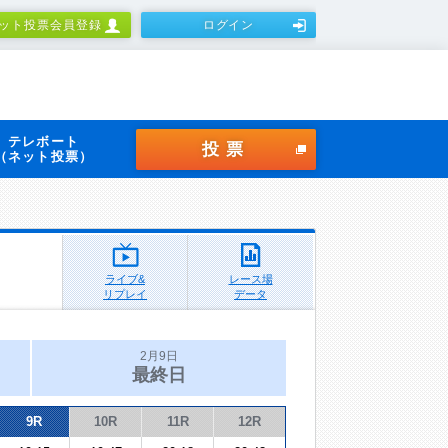
ット投票会員登録
ログイン
テレボート
投票
（ネット投票）
ライブ&
レース場
リプレイ
データ
2月9日
最終日
9R
10R
11R
12R