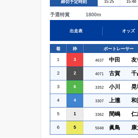
締切予定時刻
15:25
15:48
予選特賞 1800m
出走表
オッズ
着
枠
ボートレーサー
中田 友
１
3
4637
古賀 千
２
2
4071
小川 晃
３
6
3352
上瀧 和
４
4
3307
間嶋 仁
５
1
3362
眞鳥 康
６
5
5048