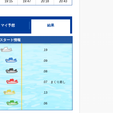
19:15
19:47
20:18
20:43
マイ予想
結果
スタート情報
.19
.09
.08
.07 まくり差し
.13
.06