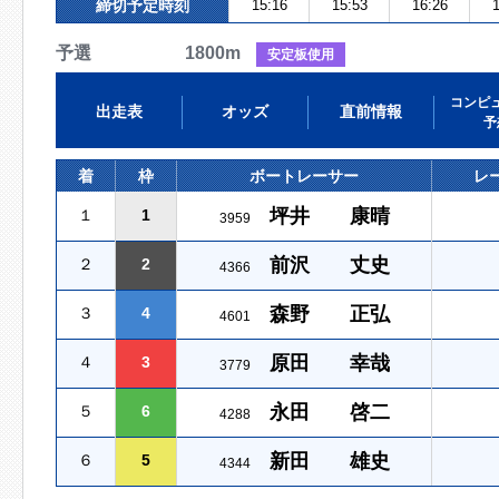
締切予定時刻
15:16
15:53
16:26
1
予選 1800m
安定板使用
コンピ
出走表
オッズ
直前情報
予
着
枠
ボートレーサー
レ
坪井 康晴
１
1
3959
前沢 丈史
２
2
4366
森野 正弘
３
4
4601
原田 幸哉
４
3
3779
永田 啓二
５
6
4288
新田 雄史
６
5
4344