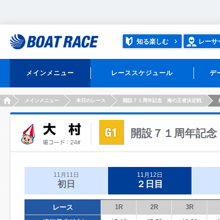
知る楽しむ
レーサ
メインメニュー
レーススケジュール
デ
HOME
メインメニュー
本日のレース
開設７１周年記念 海の王者決定戦
開設７１周年記念
11月11日
11月12日
初日
２日目
レース
1R
2R
3R