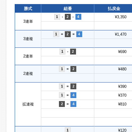
勝式
組番
払戻金
1
-
2
-
4
¥3,350
3連単
1
=
2
=
4
¥1,470
3連複
1
-
2
¥690
2連単
1
=
2
¥480
2連複
1
=
2
¥390
1
=
4
¥370
拡連複
2
=
4
¥810
1
¥120