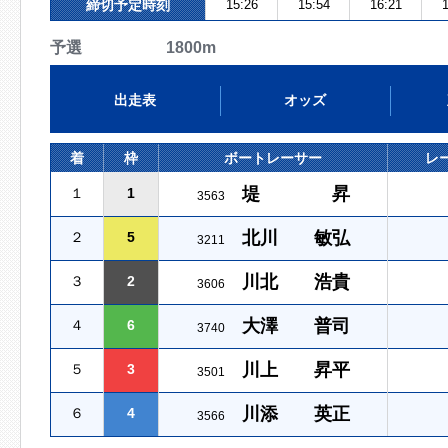
締切予定時刻
15:26
15:54
16:21
1
予選 1800m
出走表
オッズ
着
枠
ボートレーサー
レ
堤 昇
１
1
3563
北川 敏弘
２
5
3211
川北 浩貴
３
2
3606
大澤 普司
４
6
3740
川上 昇平
５
3
3501
川添 英正
６
4
3566