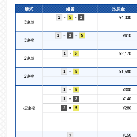
勝式
組番
払戻金
1
-
5
-
2
¥4,330
3連単
1
=
2
=
5
¥610
3連複
1
-
5
¥2,170
2連単
1
=
5
¥1,590
2連複
1
=
5
¥300
1
=
2
¥140
拡連複
2
=
5
¥280
1
¥150