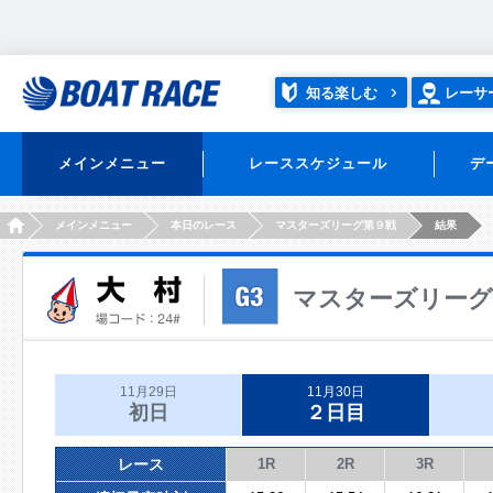
知る楽しむ
レーサ
メインメニュー
レーススケジュール
デ
HOME
メインメニュー
本日のレース
マスターズリーグ第９戦
結果
マスターズリーグ
11月29日
11月30日
初日
２日目
レース
1R
2R
3R