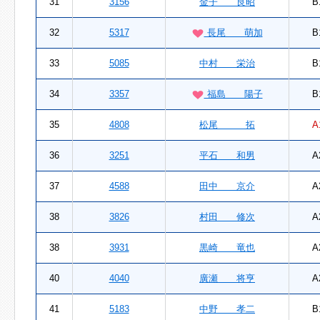
31
3156
金子 良昭
B
32
5317
長尾 萌加
B
33
5085
中村 栄治
B
34
3357
福島 陽子
B
35
4808
松尾 拓
A
36
3251
平石 和男
A
37
4588
田中 京介
A
38
3826
村田 修次
A
38
3931
黒崎 竜也
A
40
4040
廣瀬 将亨
A
41
5183
中野 孝二
B