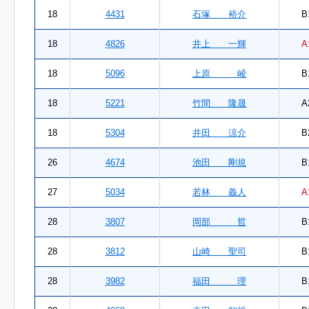
18
4431
石塚 裕介
B
18
4826
井上 一輝
A
18
5096
上原 崚
B
18
5221
竹間 隆晟
A
18
5304
井田 涼介
B
26
4674
池田 剛規
B
27
5034
若林 義人
A
28
3807
岡部 哲
B
28
3812
山崎 聖司
B
28
3982
福田 理
B