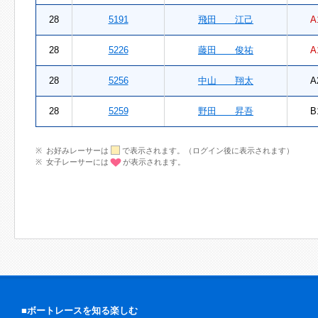
28
5191
飛田 江己
A
28
5226
藤田 俊祐
A
28
5256
中山 翔太
A
28
5259
野田 昇吾
B
お好みレーサーは
で表示されます。（ログイン後に表示されます）
女子レーサーには
が表示されます。
■ボートレースを知る楽しむ