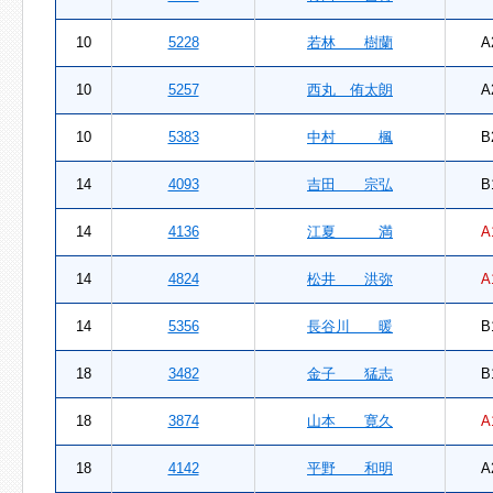
10
5228
若林 樹蘭
A
10
5257
西丸 侑太朗
A
10
5383
中村 楓
B
14
4093
吉田 宗弘
B
14
4136
江夏 満
A
14
4824
松井 洪弥
A
14
5356
長谷川 暖
B
18
3482
金子 猛志
B
18
3874
山本 寛久
A
18
4142
平野 和明
A