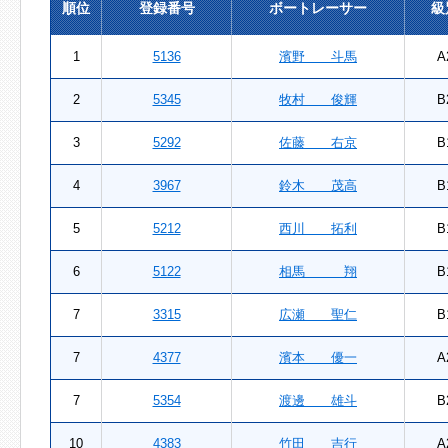
順位
登録番号
ボートレーサー
級
1
5136
濱野 斗馬
A
2
5345
牧村 俊輝
B
3
5292
佐藤 右京
B
4
3967
鈴木 茂高
B
5
5212
西川 拓利
B
6
5122
相馬 翔
B
7
3315
広瀬 聖仁
B
7
4377
濱本 優一
A
7
5354
渡邊 雄斗
B
10
4383
竹田 吉行
A