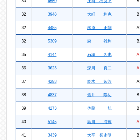
30
4560
庄司 樹良々
B
32
3948
大町 利克
B
32
4485
楠原 正剛
A
32
5309
森 雄利
B
35
4144
石塚 久也
A
36
3623
深川 真二
A
37
4293
鈴木 智啓
A
38
4837
酒井 陽祐
B
39
4273
佐藤 旭
B
40
5145
島川 海輝
A
41
3439
大平 誉史明
B