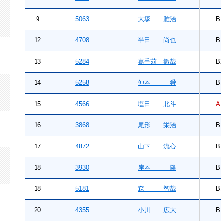
9
5063
大塚 雅治
B
12
4708
半田 尚也
B
13
5284
嘉手苅 徹哉
B
14
5258
仲本 舜
B
15
4566
塩田 北斗
A
16
3868
尾形 栄治
B
17
4872
山下 流心
B
18
3930
岸本 隆
B
18
5181
森 智哉
B
20
4355
小川 広大
B