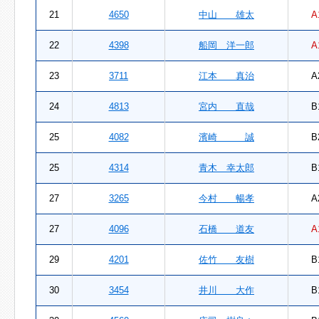
21
4650
中山 雄太
A
22
4398
船岡 洋一郎
A
23
3711
江本 真治
A
24
4813
宮内 直哉
B
25
4082
濱崎 誠
B
25
4314
青木 幸太郎
B
27
3265
今村 暢孝
A
27
4096
石橋 道友
A
29
4201
佐竹 友樹
B
30
3454
井川 大作
B