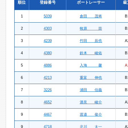
順位
登録番号
ボートレーサー
級
1
5039
倉田 茂将
B
2
4303
牧原 崇
B
3
4239
竹田 辰也
A
4
4380
鈴木 峻佑
B
5
4886
入海 馨
A
6
4213
重富 伸也
B
7
3226
浦田 信義
B
8
4652
酒見 峻介
A
9
4467
渡邉 俊介
B
9
4718
北川 太一
A