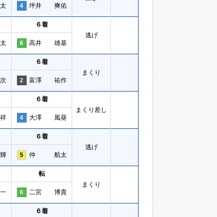
太
坪井 爽佑
4
６着
逃げ
太
高井 雄基
6
６着
まくり
次
富澤 祐作
2
６着
まくり差し
祥
大澤 風葵
4
６着
逃げ
輝
仲 航太
5
転
まくり
一
二宮 博貴
6
６着