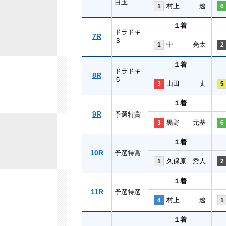
目玉
村上 遼
1
6
１着
ドラドキ
7R
３
中 亮太
1
2
１着
ドラドキ
8R
５
山田 丈
3
5
１着
9R
予選特賞
黒野 元基
3
6
１着
10R
予選特賞
久保原 秀人
1
2
１着
11R
予選特選
村上 遼
4
1
１着