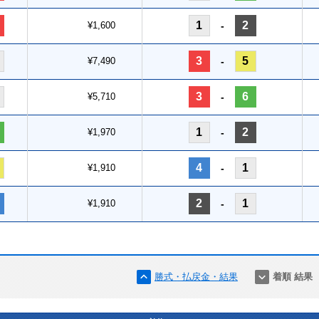
1
2
¥1,600
-
3
5
¥7,490
-
3
6
¥5,710
-
1
2
¥1,970
-
4
1
¥1,910
-
2
1
¥1,910
-
勝式・払戻金・結果
着順 結果