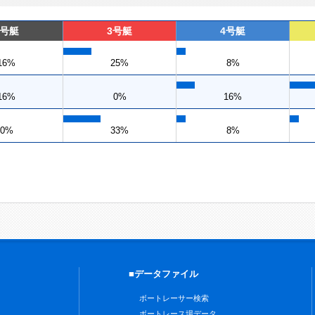
2号艇
3号艇
4号艇
16%
25%
8%
16%
0%
16%
0%
33%
8%
■データファイル
ボートレーサー検索
ボートレース場データ