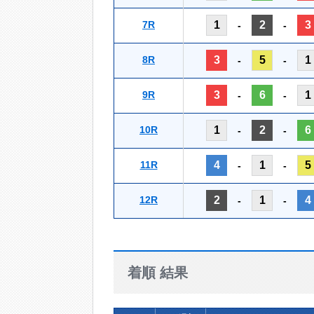
7R
1
2
3
-
-
8R
3
5
1
-
-
9R
3
6
1
-
-
10R
1
2
6
-
-
11R
4
1
5
-
-
12R
2
1
4
-
-
着順 結果