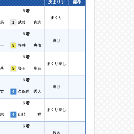
決まり手
備考
６着
まくり
馬
武藤 直志
1
６着
逃げ
一
坪井 爽佑
5
６着
まくり差し
基
登玉 隼百
5
６着
逃げ
丈
久保原 秀人
4
６着
まくり差し
志
山崎 祥
4
６着
抜き