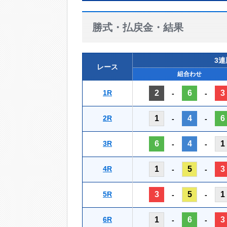
勝式・払戻金・結果
3
レース
組合わせ
1R
2
6
3
-
-
2R
1
4
6
-
-
3R
6
4
1
-
-
4R
1
5
3
-
-
5R
3
5
1
-
-
6R
1
6
3
-
-