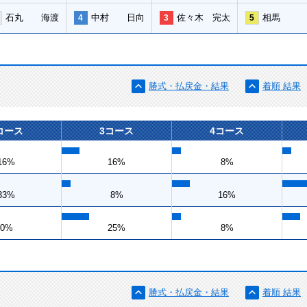
石丸 海渡
中村 日向
佐々木 完太
相馬 
4
3
5
勝式・払戻金・結果
着順 結果
コース
3コース
4コース
16%
16%
8%
33%
8%
16%
0%
25%
8%
勝式・払戻金・結果
着順 結果