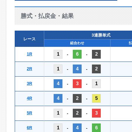
勝式・払戻金・結果
3連勝単式
レース
組合わせ
1R
1
6
2
-
-
2R
1
4
2
-
-
3R
4
3
1
-
-
4R
4
2
5
-
-
5R
1
2
3
-
-
6R
1
4
6
-
-