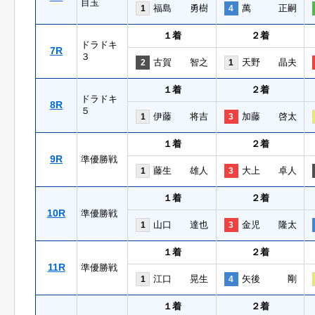
目玉
福島 勇樹
萬 正嗣
1
4
１着
２着
ドラドキ
7R
３
古賀 智之
天野 晶夫
2
1
１着
２着
ドラドキ
8R
５
伊藤 将吉
加藤 啓太
1
3
１着
２着
9R
準優勝戦
藤生 雄人
大上 卓人
1
3
１着
２着
10R
準優勝戦
山口 達也
金児 隆太
1
3
１着
２着
11R
準優勝戦
江口 晃生
矢後 剛
1
4
１着
２着