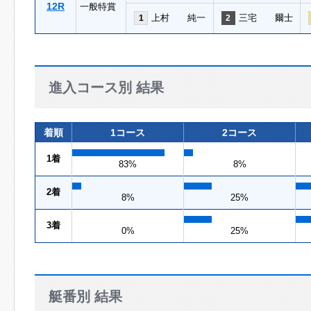
12R
一般特賞
上村 純一
三宅 爾士
1
2
進入コース別 結果
着順
1コース
2コース
1着
83%
8%
2着
8%
25%
3着
0%
25%
艇番別 結果