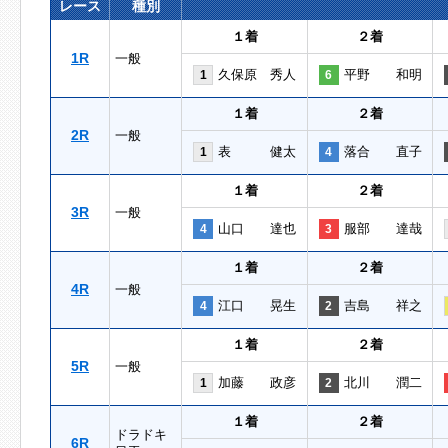
レース
種別
１着
２着
1R
一般
久保原 秀人
平野 和明
1
6
１着
２着
2R
一般
表 健太
落合 直子
1
4
１着
２着
3R
一般
山口 達也
服部 達哉
4
3
１着
２着
4R
一般
江口 晃生
吉島 祥之
4
2
１着
２着
5R
一般
加藤 政彦
北川 潤二
1
2
１着
２着
ドラドキ
6R