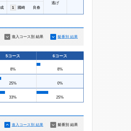
逃げ
成
國崎 良春
1
進入コース別 結果
艇番別 結果
5コース
6コース
8%
8%
25%
0%
33%
25%
進入コース別 結果
艇番別 結果