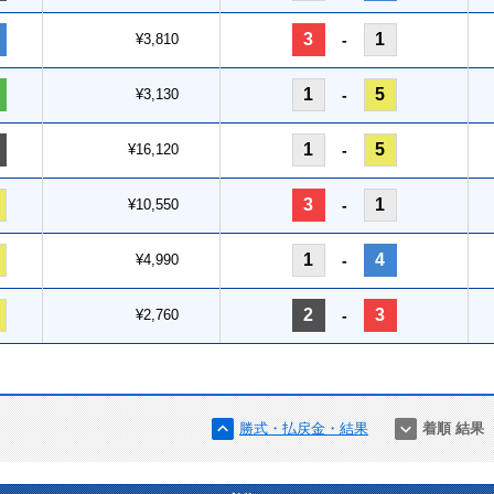
3
1
¥3,810
-
1
5
¥3,130
-
1
5
¥16,120
-
3
1
¥10,550
-
1
4
¥4,990
-
2
3
¥2,760
-
勝式・払戻金・結果
着順 結果