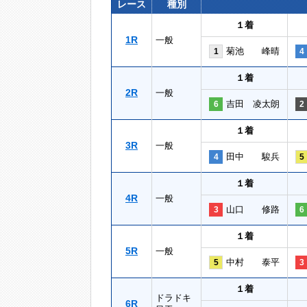
レース
種別
１着
1R
一般
菊池 峰晴
1
4
１着
2R
一般
吉田 凌太朗
6
2
１着
3R
一般
田中 駿兵
4
5
１着
4R
一般
山口 修路
3
6
１着
5R
一般
中村 泰平
5
3
１着
ドラドキ
6R