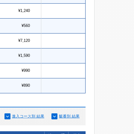
¥1,240
¥560
¥7,120
¥1,590
¥990
¥890
進入コース別 結果
艇番別 結果