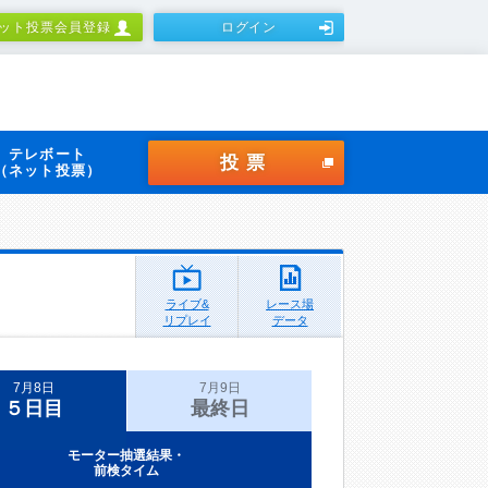
ット投票会員登録
ログイン
テレボート
投票
（ネット投票）
ライブ&
レース場
リプレイ
データ
7月8日
7月9日
５日目
最終日
モーター抽選結果・
前検タイム