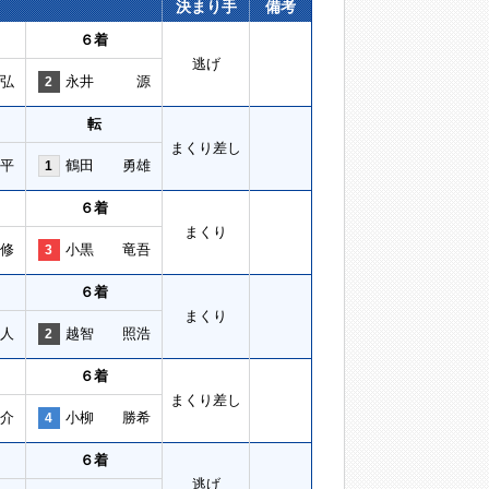
決まり手
備考
６着
逃げ
弘
永井 源
2
転
まくり差し
平
鶴田 勇雄
1
６着
まくり
修
小黒 竜吾
3
６着
まくり
人
越智 照浩
2
６着
まくり差し
介
小柳 勝希
4
６着
逃げ