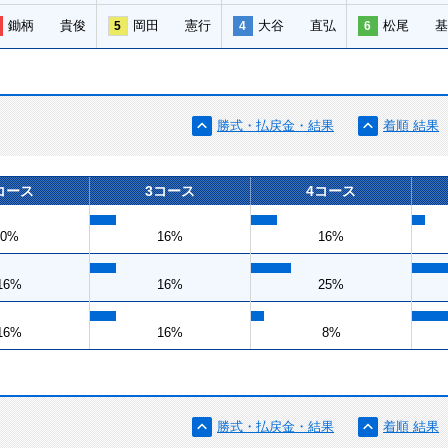
鋤柄 貴俊
岡田 憲行
大谷 直弘
松尾 基
5
4
6
勝式・払戻金・結果
着順 結果
コース
3コース
4コース
0%
16%
16%
16%
16%
25%
16%
16%
8%
勝式・払戻金・結果
着順 結果