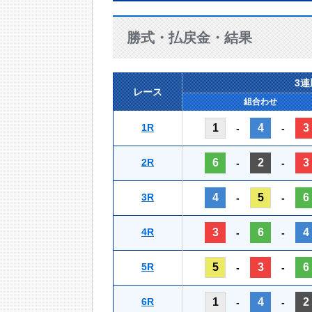
勝式・払戻金・結果
3
レース
組合わせ
1R
1
4
3
-
-
2R
6
2
3
-
-
3R
4
5
6
-
-
4R
3
6
4
-
-
5R
5
3
6
-
-
6R
1
4
2
-
-