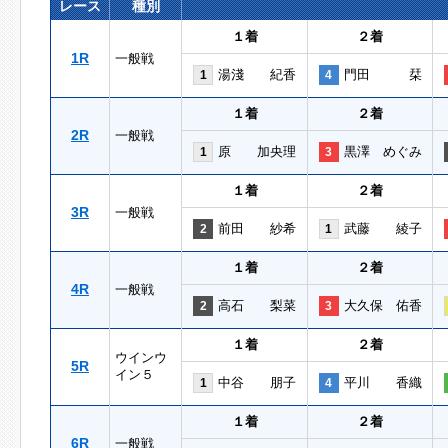
レース
種別
１着
２着
1R
一般戦
湯淺 紀香
門田 栞
1
4
１着
２着
2R
一般戦
原 加央理
黒澤 めぐみ
1
3
１着
２着
3R
一般戦
前田 紗希
武藤 綾子
2
1
１着
２着
4R
一般戦
高石 梨菜
大久保 佑香
2
3
１着
２着
ウインウ
5R
イン５
中谷 朋子
平川 香織
1
4
１着
２着
6R
一般戦