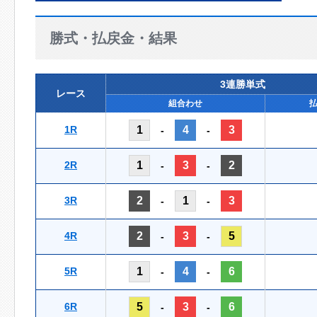
勝式・払戻金・結果
3連勝単式
レース
組合わせ
1R
1
4
3
-
-
2R
1
3
2
-
-
3R
2
1
3
-
-
4R
2
3
5
-
-
5R
1
4
6
-
-
6R
5
3
6
-
-