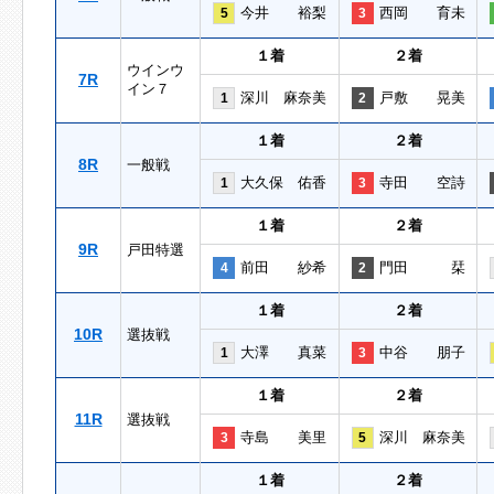
今井 裕梨
西岡 育未
5
3
１着
２着
ウインウ
7R
イン７
深川 麻奈美
戸敷 晃美
1
2
１着
２着
8R
一般戦
大久保 佑香
寺田 空詩
1
3
１着
２着
9R
戸田特選
前田 紗希
門田 栞
4
2
１着
２着
10R
選抜戦
大澤 真菜
中谷 朋子
1
3
１着
２着
11R
選抜戦
寺島 美里
深川 麻奈美
3
5
１着
２着