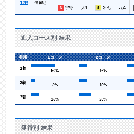
12R
優勝戦
宇野 弥生
米丸 乃絵
3
5
進入コース別 結果
着順
1コース
2コース
1着
50%
16%
2着
8%
16%
3着
16%
25%
艇番別 結果