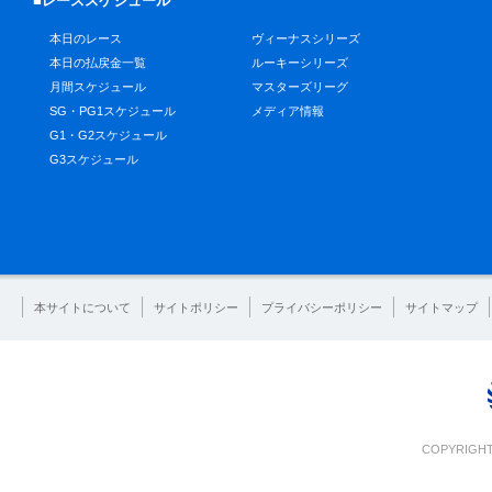
■レーススケジュール
本日のレース
ヴィーナスシリーズ
本日の払戻金一覧
ルーキーシリーズ
月間スケジュール
マスターズリーグ
SG・PG1スケジュール
メディア情報
G1・G2スケジュール
G3スケジュール
本サイトについて
サイトポリシー
プライバシーポリシー
サイトマップ
COPYRIGHT 