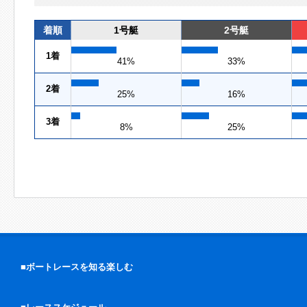
着順
1号艇
2号艇
1着
41%
33%
2着
25%
16%
3着
8%
25%
■ボートレースを知る楽しむ