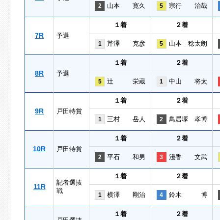
山本 寛久
宗行 治哉
2
5
１着
２着
7R
予選
芹澤 克彦
山本 稔太朗
1
5
１着
２着
8R
予選
辻 栄蔵
中山 将太
5
1
１着
２着
9R
戸田特賞
三村 岳人
鳥居塚 孝博
1
2
１着
２着
10R
戸田特賞
平石 和男
淺香 文武
2
3
１着
２着
記者選抜
11R
戦
横澤 剛治
鈴木 博
1
4
１着
２着