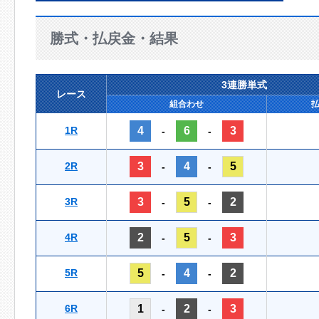
勝式・払戻金・結果
3連勝単式
レース
組合わせ
1R
4
6
3
-
-
2R
3
4
5
-
-
3R
3
5
2
-
-
4R
2
5
3
-
-
5R
5
4
2
-
-
6R
1
2
3
-
-