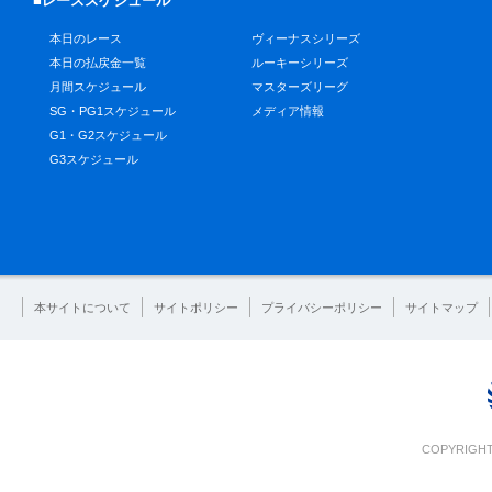
■レーススケジュール
本日のレース
ヴィーナスシリーズ
本日の払戻金一覧
ルーキーシリーズ
月間スケジュール
マスターズリーグ
SG・PG1スケジュール
メディア情報
G1・G2スケジュール
G3スケジュール
本サイトについて
サイトポリシー
プライバシーポリシー
サイトマップ
COPYRIGHT 