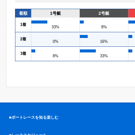
着順
1号艇
2号艇
1着
33%
8%
2着
0%
16%
3着
8%
33%
■ボートレースを知る楽しむ