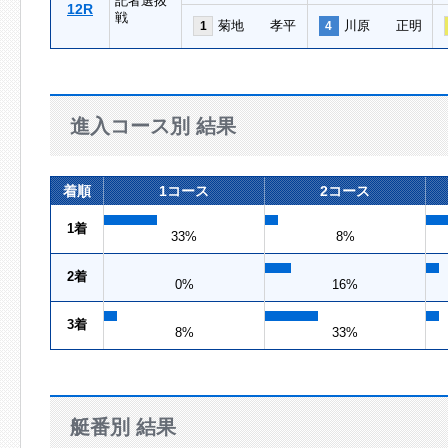
記者選抜
12R
戦
菊地 孝平
川原 正明
1
4
進入コース別 結果
着順
1コース
2コース
1着
33%
8%
2着
0%
16%
3着
8%
33%
艇番別 結果