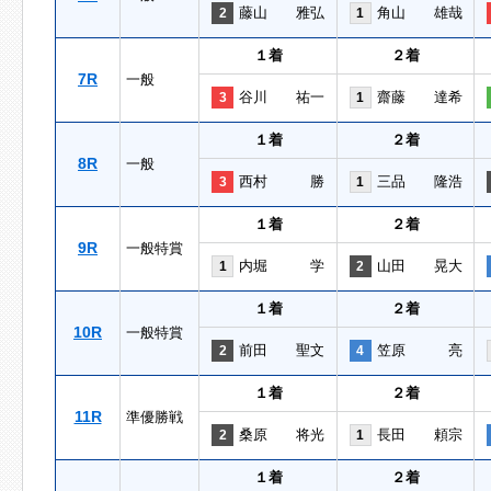
藤山 雅弘
角山 雄哉
2
1
１着
２着
7R
一般
谷川 祐一
齋藤 達希
3
1
１着
２着
8R
一般
西村 勝
三品 隆浩
3
1
１着
２着
9R
一般特賞
内堀 学
山田 晃大
1
2
１着
２着
10R
一般特賞
前田 聖文
笠原 亮
2
4
１着
２着
11R
準優勝戦
桑原 将光
長田 頼宗
2
1
１着
２着