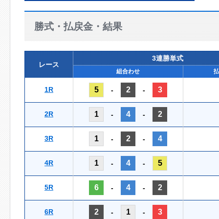
勝式・払戻金・結果
3連勝単式
レース
組合わせ
1R
5
2
3
-
-
2R
1
4
2
-
-
3R
1
2
4
-
-
4R
1
4
5
-
-
5R
6
4
2
-
-
6R
2
1
3
-
-