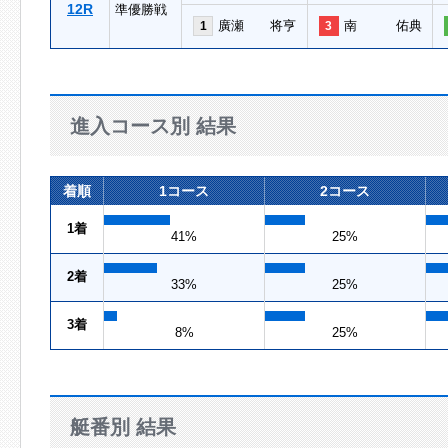
12R
準優勝戦
廣瀬 将亨
南 佑典
1
3
進入コース別 結果
着順
1コース
2コース
1着
41%
25%
2着
33%
25%
3着
8%
25%
艇番別 結果