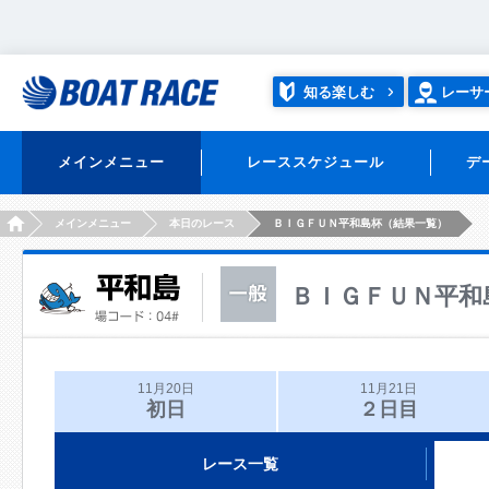
知る楽しむ
レーサ
メインメニュー
レーススケジュール
デ
HOME
メインメニュー
本日のレース
ＢＩＧＦＵＮ平和島杯（結果一覧）
ＢＩＧＦＵＮ平和
11月20日
11月21日
初日
２日目
レース一覧