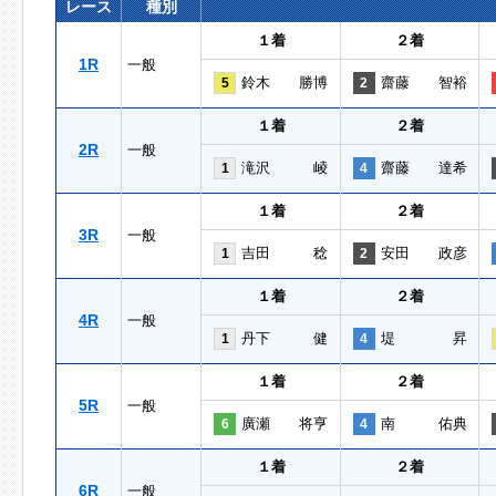
レース
種別
１着
２着
1R
一般
鈴木 勝博
齋藤 智裕
5
2
１着
２着
2R
一般
滝沢 崚
齋藤 達希
1
4
１着
２着
3R
一般
吉田 稔
安田 政彦
1
2
１着
２着
4R
一般
丹下 健
堤 昇
1
4
１着
２着
5R
一般
廣瀬 将亨
南 佑典
6
4
１着
２着
6R
一般