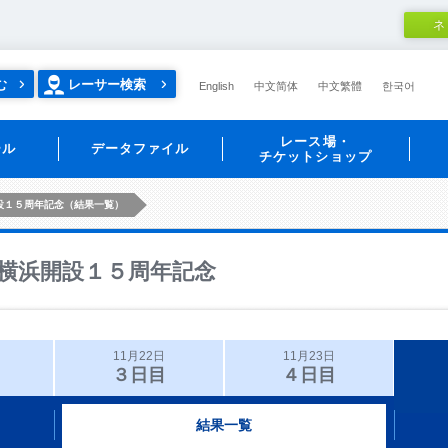
ネ
む
レーサー検索
English
中文简体
中文繁體
한국어
レース場・
ール
データファイル
チケットショップ
設１５周年記念（結果一覧）
横浜開設１５周年記念
11月22日
11月23日
３日目
４日目
結果一覧