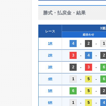
勝式・払戻金・結果
3
レース
組合わせ
1R
4
2
1
-
-
2R
3
4
2
-
-
3R
2
3
6
-
-
4R
1
5
6
-
-
5R
6
5
2
-
-
6R
1
5
4
-
-