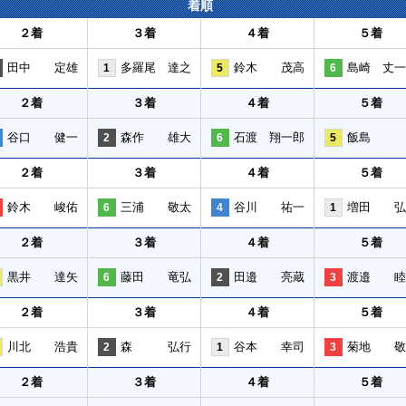
着順
２着
３着
４着
５着
田中 定雄
多羅尾 達之
鈴木 茂高
島崎 丈一
1
5
6
２着
３着
４着
５着
谷口 健一
森作 雄大
石渡 翔一郎
飯島 
2
6
5
２着
３着
４着
５着
鈴木 峻佑
三浦 敬太
谷川 祐一
増田 弘
6
4
1
２着
３着
４着
５着
黒井 達矢
藤田 竜弘
田邉 亮蔵
渡邉 睦
6
2
3
２着
３着
４着
５着
川北 浩貴
森 弘行
谷本 幸司
菊地 敬
2
1
3
２着
３着
４着
５着