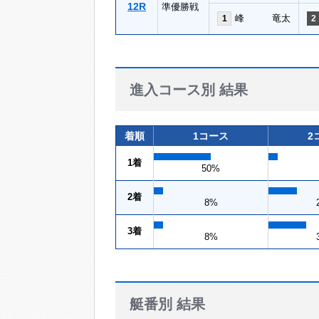
12R
準優勝戦
峰 竜太
1
2
進入コース別 結果
着順
1コース
2
1着
50%
2着
8%
3着
8%
艇番別 結果