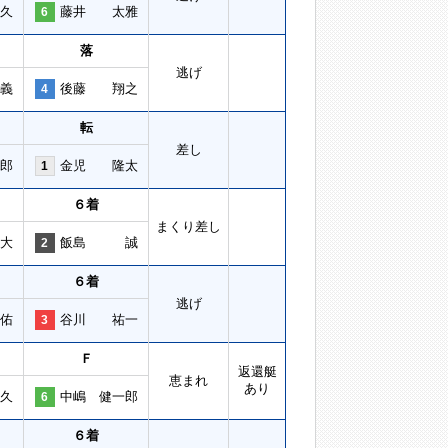
久
藤井 太雅
6
落
逃げ
義
後藤 翔之
4
転
差し
郎
金児 隆太
1
６着
まくり差し
大
飯島 誠
2
６着
逃げ
佑
谷川 祐一
3
Ｆ
返還艇
恵まれ
あり
久
中嶋 健一郎
6
６着