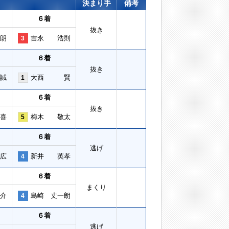
決まり手
備考
６着
抜き
朗
吉永 浩則
3
６着
抜き
誠
大西 賢
1
６着
抜き
喜
梅木 敬太
5
６着
逃げ
広
新井 英孝
4
６着
まくり
介
島崎 丈一朗
4
６着
逃げ