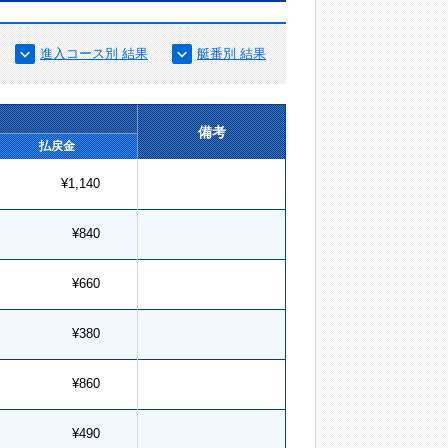
進入コース別 結果
艇番別 結果
備考
払戻金
¥1,140
¥840
¥660
¥380
¥860
¥490