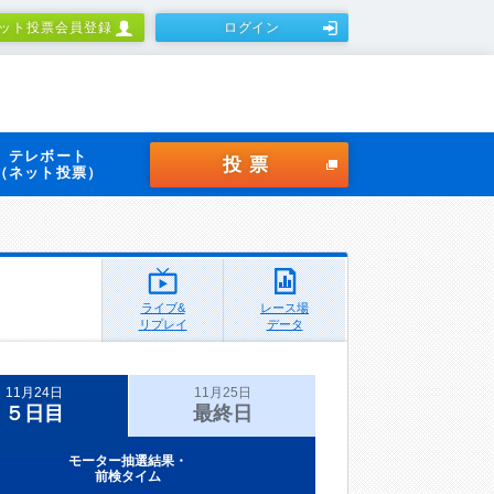
ット投票会員登録
ログイン
テレボート
投票
（ネット投票）
ライブ&
レース場
リプレイ
データ
11月24日
11月25日
５日目
最終日
モーター抽選結果・
前検タイム