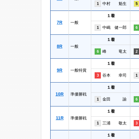
中村 魁生
1
5
１着
7R
一般
中嶋 健一郎
1
6
１着
8R
一般
峰 竜太
6
2
１着
9R
一般特賞
谷本 幸司
3
1
１着
10R
準優勝戦
金田 諭
1
6
１着
11R
準優勝戦
三浦 敬太
1
3
１着