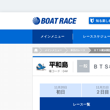
知る楽し
メインメニュー
レーススケジュ
HOME
メインメニュー
本日のレース
ＢＴＳ横浜開
ＢＴＳ
11月20日
11月21日
初日
２日目
レース一覧