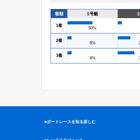
着順
1号艇
1着
50%
2着
8%
3着
8%
■ボートレースを知る楽しむ