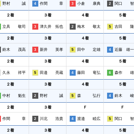
野村 誠
作間 章
小倉 康典
関口 智
4
3
2
２着
３着
４着
５着
立具 敬司
津久井 拓也
梅木 敬太
吉田 隆
3
2
5
２着
３着
４着
５着
鈴木 茂高
新井 英孝
田中 定雄
近藤 雄一
3
5
4
２着
３着
４着
５着
久永 祥平
田邉 亮蔵
藤田 竜弘
森作 雄
5
4
6
２着
３着
４着
５着
中村 魁生
野村 誠
森 弘行
鈴木 峻
2
5
4
２着
３着
Ｆ
Ｆ
作間 章
川北 浩貴
渡邉 睦広
関口 智
2
4
5
２着
３着
４着
５着