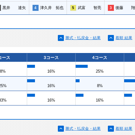
黒井 達矢
津久井 拓也
武富 智亮
後藤 翔
4
5
3
勝式・払戻金・結果
着順 結果
コース
3コース
4コース
8%
16%
25%
25%
16%
8%
33%
16%
16%
勝式・払戻金・結果
着順 結果