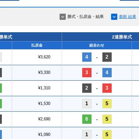
勝式・払戻金・結果
着順 結果
連勝単式
2連勝単式
払戻金
組合わせ
4
2
¥3,620
-
3
4
¥3,330
-
2
3
¥1,310
-
1
5
¥1,530
-
6
5
¥2,690
-
1
5
¥1,090
-