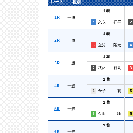
レース
種別
１着
1R
一般
久永 祥平
4
2
１着
2R
一般
金児 隆太
3
4
１着
3R
一般
武富 智亮
2
3
１着
4R
一般
金子 萌
1
5
１着
5R
一般
金田 諭
6
5
１着
6R
一般