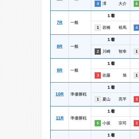
澤 大介
4
6
１着
7R
一般
岩橋 裕馬
1
4
１着
8R
一般
川崎 智幸
2
1
１着
9R
一般
佐藤 旭
3
1
１着
10R
準優勝戦
夏山 亮平
1
3
１着
11R
準優勝戦
小坂 宗司
6
3
１着