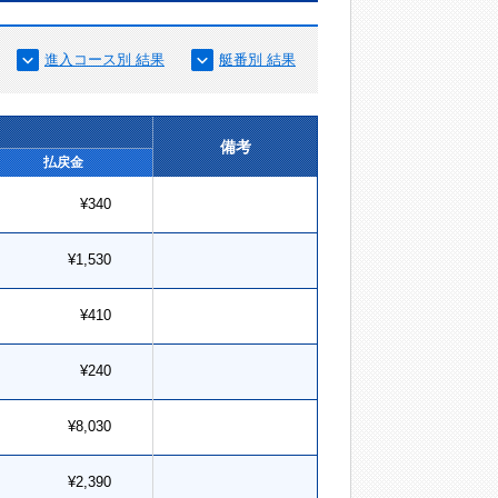
進入コース別 結果
艇番別 結果
備考
払戻金
¥340
¥1,530
¥410
¥240
¥8,030
¥2,390