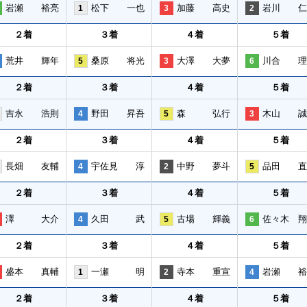
岩瀬 裕亮
松下 一也
加藤 高史
岩川 仁
1
3
2
２着
３着
４着
５着
荒井 輝年
桑原 将光
大澤 大夢
川合 理
5
3
6
２着
３着
４着
５着
吉永 浩則
野田 昇吾
森 弘行
木山 誠
4
5
3
２着
３着
４着
５着
長畑 友輔
宇佐見 淳
中野 夢斗
品田 直
4
2
5
２着
３着
４着
５着
澤 大介
久田 武
古場 輝義
佐々木 翔
4
5
6
２着
３着
４着
５着
盛本 真輔
一瀬 明
寺本 重宣
岩瀬 裕
1
2
4
２着
３着
４着
５着