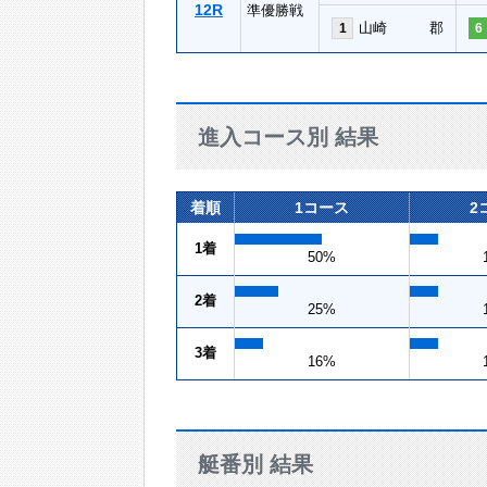
12R
準優勝戦
山崎 郡
1
6
進入コース別 結果
着順
1コース
2
1着
50%
2着
25%
3着
16%
艇番別 結果