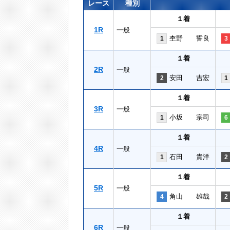
レース
種別
１着
1R
一般
杢野 誓良
1
3
１着
2R
一般
安田 吉宏
2
1
１着
3R
一般
小坂 宗司
1
6
１着
4R
一般
石田 貴洋
1
2
１着
5R
一般
角山 雄哉
4
2
１着
6R
一般