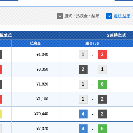
勝式・払戻金・結果
着順 結果
連勝単式
2連勝単式
払戻金
組合わせ
1
3
¥1,040
-
2
1
¥8,350
-
1
6
¥1,820
-
1
2
¥1,100
-
4
2
¥70,440
-
4
6
¥7,370
-