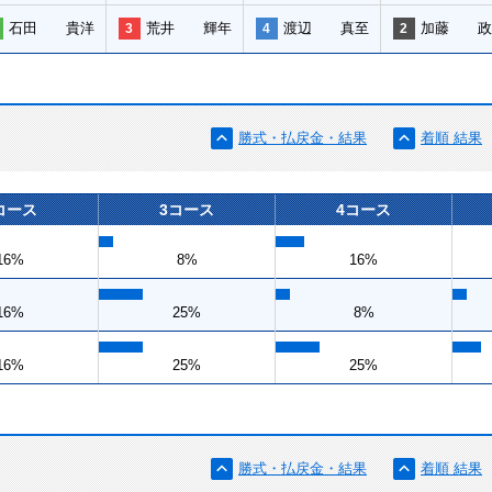
石田 貴洋
荒井 輝年
渡辺 真至
加藤 政
3
4
2
勝式・払戻金・結果
着順 結果
コース
3コース
4コース
16%
8%
16%
16%
25%
8%
16%
25%
25%
勝式・払戻金・結果
着順 結果