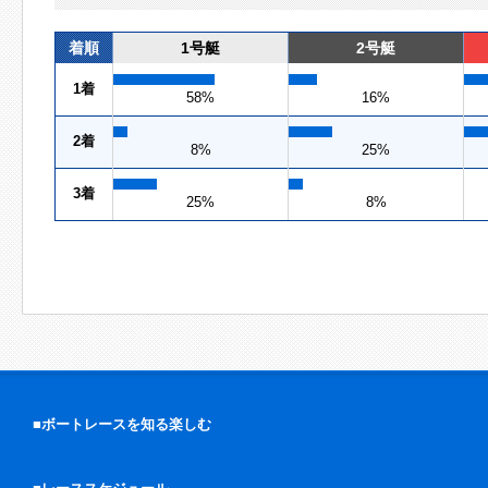
着順
1号艇
2号艇
1着
58%
16%
2着
8%
25%
3着
25%
8%
■ボートレースを知る楽しむ