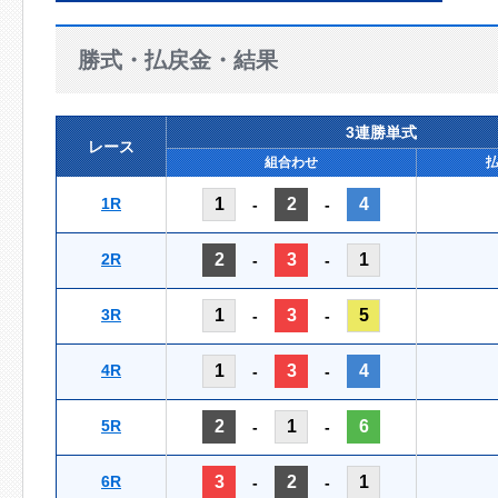
勝式・払戻金・結果
3連勝単式
レース
組合わせ
1R
1
2
4
-
-
2R
2
3
1
-
-
3R
1
3
5
-
-
4R
1
3
4
-
-
5R
2
1
6
-
-
6R
3
2
1
-
-