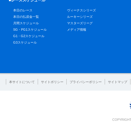
■レーススケジュール
本日のレース
ヴィーナスシリーズ
本日の払戻金一覧
ルーキーシリーズ
月間スケジュール
マスターズリーグ
SG・PG1スケジュール
メディア情報
G1・G2スケジュール
G3スケジュール
本サイトについて
サイトポリシー
プライバシーポリシー
サイトマップ
COPYRIGHT 