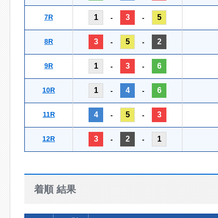
7R
1
3
5
-
-
8R
3
5
2
-
-
9R
1
3
6
-
-
10R
1
4
6
-
-
11R
4
5
3
-
-
12R
3
2
1
-
-
着順 結果