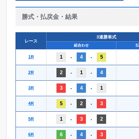
勝式・払戻金・結果
3連勝単式
レース
組合わせ
1R
1
4
5
-
-
2R
2
1
4
-
-
3R
3
4
1
-
-
4R
5
2
3
-
-
5R
1
3
2
-
-
6R
6
4
3
-
-