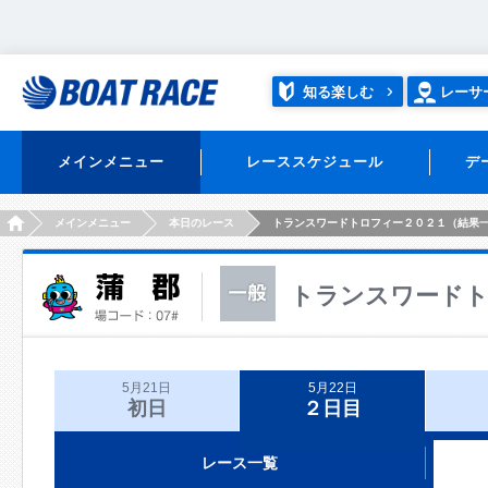
知る楽しむ
レーサ
メインメニュー
レーススケジュール
デ
HOME
メインメニュー
本日のレース
トランスワードトロフィー２０２１（結果
トランスワードト
5月21日
5月22日
初日
２日目
レース一覧