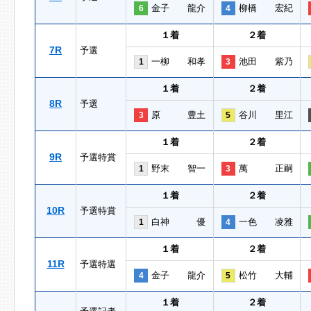
金子 龍介
柳橋 宏紀
6
4
１着
２着
7R
予選
一柳 和孝
池田 紫乃
1
3
１着
２着
8R
予選
原 豊土
谷川 里江
3
5
１着
２着
9R
予選特賞
野末 智一
萬 正嗣
1
3
１着
２着
10R
予選特賞
白神 優
一色 凌雅
1
4
１着
２着
11R
予選特選
金子 龍介
松竹 大輔
4
5
１着
２着