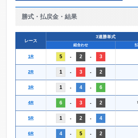
勝式・払戻金・結果
3連勝単式
レース
組合わせ
1R
5
2
3
-
-
2R
1
3
2
-
-
3R
1
4
6
-
-
4R
6
3
2
-
-
5R
1
2
4
-
-
6R
4
5
2
-
-