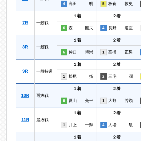
高田 明
板倉 敦史
4
5
１着
２着
7R
一般戦
森 照夫
長野 道臣
6
4
１着
２着
8R
一般戦
仲口 博崇
高橋 正男
6
1
１着
２着
9R
一般特選
松尾 拓
三宅 潤
1
2
１着
２着
10R
選抜戦
夏山 亮平
大野 芳顕
6
1
１着
２着
11R
選抜戦
井上 一輝
大場 敏
1
4
１着
２着