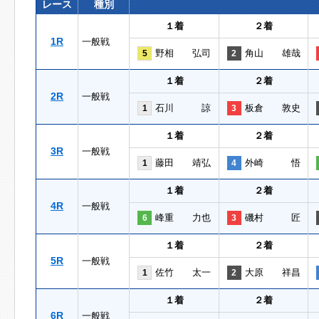
レース
種別
１着
２着
1R
一般戦
野相 弘司
角山 雄哉
5
2
１着
２着
2R
一般戦
石川 諒
板倉 敦史
1
3
１着
２着
3R
一般戦
藤田 靖弘
外崎 悟
1
4
１着
２着
4R
一般戦
峰重 力也
磯村 匠
6
3
１着
２着
5R
一般戦
佐竹 太一
大原 祥昌
1
2
１着
２着
6R
一般戦