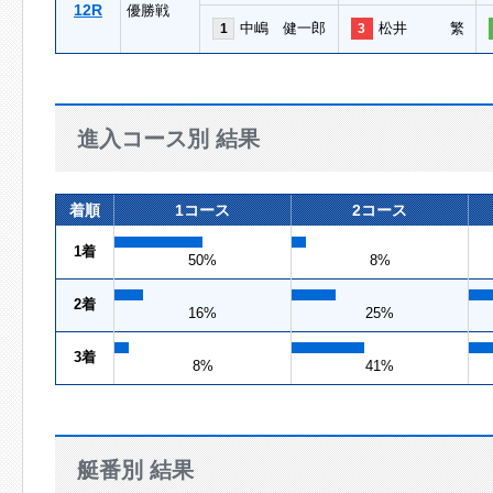
12R
優勝戦
中嶋 健一郎
松井 繁
1
3
進入コース別 結果
着順
1コース
2コース
1着
50%
8%
2着
16%
25%
3着
8%
41%
艇番別 結果