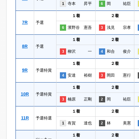
寺本 昇平
岡 祐臣
1
6
１着
２着
7R
予選
濱野谷 憲吾
浅見 宗孝
6
3
１着
２着
8R
予選
柳沢 一
和合 俊介
3
4
１着
２着
9R
予選特賞
安達 裕樹
岡田 憲行
4
3
１着
２着
10R
予選特賞
楠原 正剛
岡 祐臣
3
2
１着
２着
11R
予選特選
有賀 達也
林 美憲
1
2
１着
２着