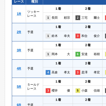
レース
種別
１着
２着
ツッキー
1R
レース
長田 頼宗
三宅 爾士
1
2
１着
２着
2R
予選
鈴木 幸夫
和合 俊介
1
3
１着
２着
3R
予選
岡本 大
安達 裕樹
1
6
１着
２着
4R
予選
高倉 孝太
是澤 孝宏
4
3
１着
２着
５ールド
5R
レース
櫻井 優
小森 信雄
3
5
１着
２着
6R
予選