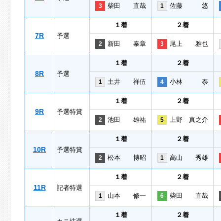
柴田 直哉
佐藤 悠
3
1
１着
２着
7R
予選
新田 泰章
尾上 雅也
2
3
１着
２着
8R
予選
土井 祥伍
小林 泰
1
4
１着
２着
9R
予選特賞
池田 雄祐
上野 真之介
2
5
１着
２着
10R
予選特賞
松本 博昭
高山 秀雄
2
1
１着
２着
11R
記者特選
山本 修一
柴田 直哉
1
6
１着
２着