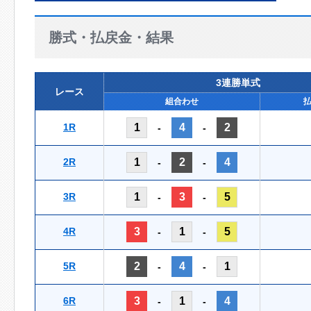
勝式・払戻金・結果
3連勝単式
レース
組合わせ
1R
1
4
2
-
-
2R
1
2
4
-
-
3R
1
3
5
-
-
4R
3
1
5
-
-
5R
2
4
1
-
-
6R
3
1
4
-
-