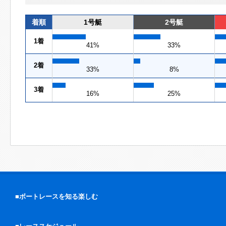
着順
1号艇
2号艇
1着
41%
33%
2着
33%
8%
3着
16%
25%
■ボートレースを知る楽しむ