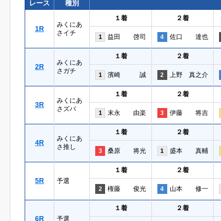
レース
種別
１着
２着
みくにあ
1R
さイチ
益田 啓司
佐口 達也
1
4
１着
２着
みくにあ
2R
さガチ
濱崎 誠
上野 真之介
1
2
１着
２着
みくにあ
3R
さズバ
末永 由楽
伊藤 将吉
1
3
１着
２着
みくにあ
4R
さ推し
桑原 将光
盛本 真輔
3
1
１着
２着
5R
予選
権藤 俊光
山本 修一
2
4
１着
２着
6R
予選