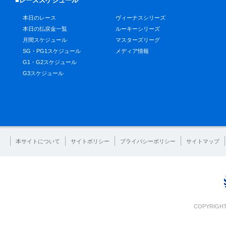
■レーススケジュール
本日のレース
ヴィーナスシリーズ
本日の払戻金一覧
ルーキーシリーズ
月間スケジュール
マスターズリーグ
SG・PG1スケジュール
メディア情報
G1・G2スケジュール
G3スケジュール
本サイトについて
サイトポリシー
プライバシーポリシー
サイトマップ
COPYRIGHT 