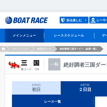
知る楽しむ
レーサ
メインメニュー
レーススケジュール
デ
HOME
メインメニュー
本日のレース
絶好調者三国ダービー（結果一覧）
絶好調者三国ダー
4月6日
4月7日
初日
２日目
レース一覧