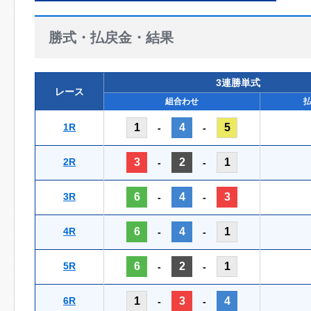
勝式・払戻金・結果
3連勝単式
レース
組合わせ
1R
1
4
5
-
-
2R
3
2
1
-
-
3R
6
4
3
-
-
4R
6
4
1
-
-
5R
6
2
1
-
-
6R
1
3
4
-
-