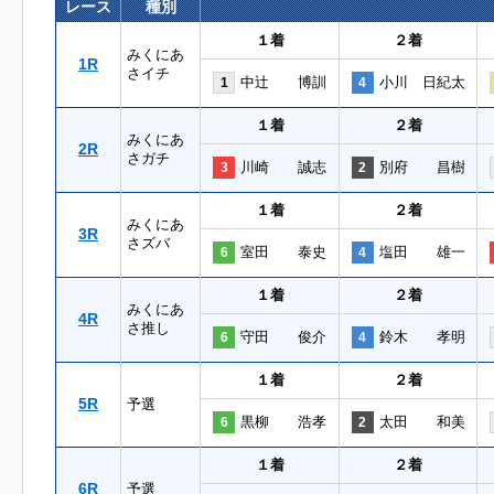
レース
種別
１着
２着
みくにあ
1R
さイチ
中辻 博訓
小川 日紀太
1
4
１着
２着
みくにあ
2R
さガチ
川崎 誠志
別府 昌樹
3
2
１着
２着
みくにあ
3R
さズバ
室田 泰史
塩田 雄一
6
4
１着
２着
みくにあ
4R
さ推し
守田 俊介
鈴木 孝明
6
4
１着
２着
5R
予選
黒柳 浩孝
太田 和美
6
2
１着
２着
6R
予選