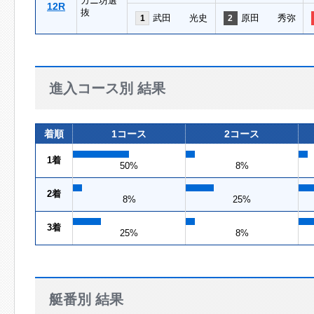
カニ坊選
12R
抜
武田 光史
原田 秀弥
1
2
進入コース別 結果
着順
1コース
2コース
1着
50%
8%
2着
8%
25%
3着
25%
8%
艇番別 結果