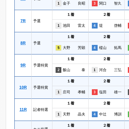
金子 良昭
関口 智久
1
3
１着
２着
7R
予選
池田 雷太
堤 啓輔
1
4
１着
２着
8R
予選
大野 芳顕
樅山 拓馬
5
4
１着
２着
9R
予選特賞
飯山 泰
河合 三弘
2
1
１着
２着
10R
予選特賞
庄司 孝輔
塩田 雄一
1
3
１着
２着
11R
記者特選
天野 晶夫
中辻 博訓
1
4
１着
２着