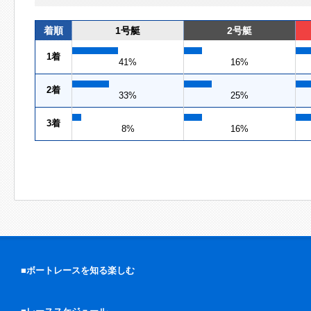
着順
1号艇
2号艇
1着
41%
16%
2着
33%
25%
3着
8%
16%
■ボートレースを知る楽しむ