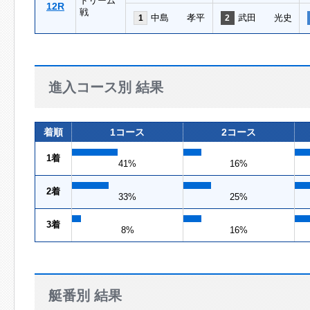
ドリーム
12R
戦
中島 孝平
武田 光史
1
2
進入コース別 結果
着順
1コース
2コース
1着
41%
16%
2着
33%
25%
3着
8%
16%
艇番別 結果