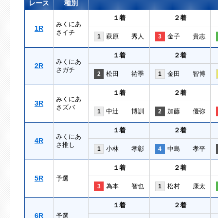
レース
種別
１着
２着
みくにあ
1R
さイチ
萩原 秀人
金子 貴志
1
3
１着
２着
みくにあ
2R
さガチ
松田 祐季
金田 智博
2
1
１着
２着
みくにあ
3R
さズバ
中辻 博訓
加藤 優弥
1
2
１着
２着
みくにあ
4R
さ推し
小林 孝彰
中島 孝平
1
4
１着
２着
5R
予選
為本 智也
松村 康太
3
1
１着
２着
6R
予選