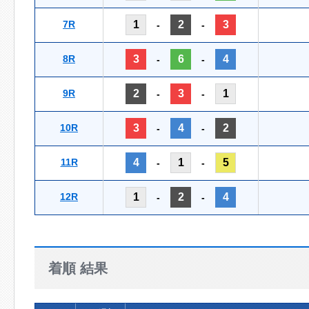
7R
1
2
3
-
-
8R
3
6
4
-
-
9R
2
3
1
-
-
10R
3
4
2
-
-
11R
4
1
5
-
-
12R
1
2
4
-
-
着順 結果