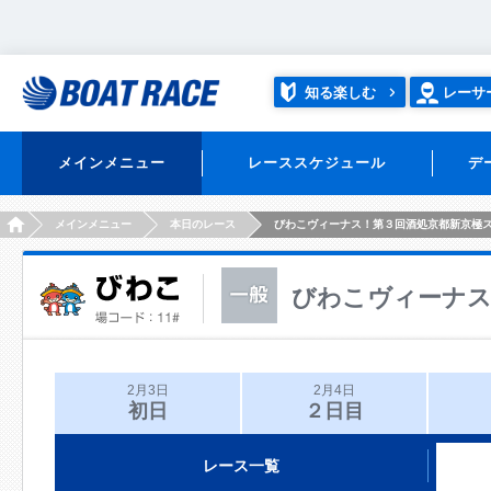
知る楽しむ
レーサ
メインメニュー
レーススケジュール
デ
HOME
メインメニュー
本日のレース
びわこヴィーナス！第３回酒処京都新京極
びわこヴィーナス
2月3日
2月4日
初日
２日目
レース一覧