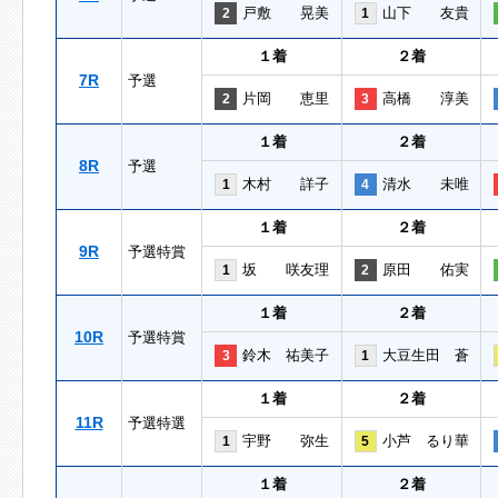
戸敷 晃美
山下 友貴
2
1
１着
２着
7R
予選
片岡 恵里
高橋 淳美
2
3
１着
２着
8R
予選
木村 詳子
清水 未唯
1
4
１着
２着
9R
予選特賞
坂 咲友理
原田 佑実
1
2
１着
２着
10R
予選特賞
鈴木 祐美子
大豆生田 蒼
3
1
１着
２着
11R
予選特選
宇野 弥生
小芦 るり華
1
5
１着
２着