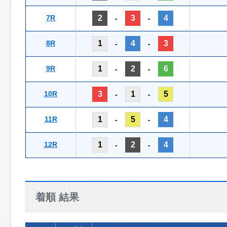
7R
2
3
4
-
-
8R
1
4
3
-
-
9R
1
2
6
-
-
10R
3
1
5
-
-
11R
1
5
4
-
-
12R
1
2
4
-
-
着順 結果