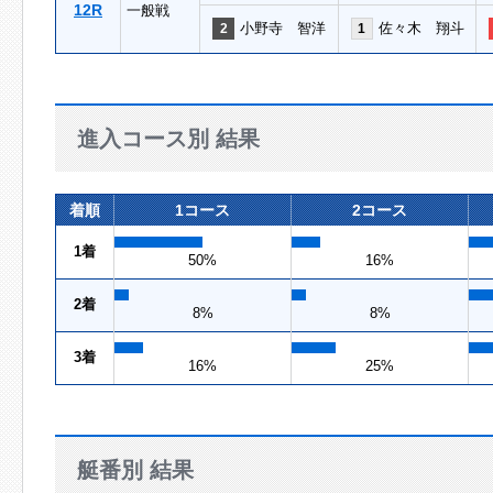
12R
一般戦
小野寺 智洋
佐々木 翔斗
2
1
進入コース別 結果
着順
1コース
2コース
1着
50%
16%
2着
8%
8%
3着
16%
25%
艇番別 結果