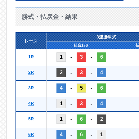
勝式・払戻金・結果
3連勝単式
レース
組合わせ
1R
1
3
6
-
-
2R
2
3
4
-
-
3R
4
5
6
-
-
4R
1
3
4
-
-
5R
1
6
2
-
-
6R
4
6
1
-
-