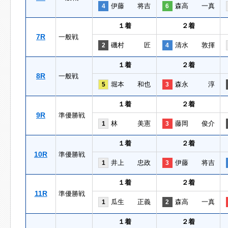
伊藤 将吉
森高 一真
4
6
１着
２着
7R
一般戦
磯村 匠
清水 敦揮
2
4
１着
２着
8R
一般戦
堀本 和也
森永 淳
5
3
１着
２着
9R
準優勝戦
林 美憲
藤岡 俊介
1
3
１着
２着
10R
準優勝戦
井上 忠政
伊藤 将吉
1
3
１着
２着
11R
準優勝戦
瓜生 正義
森高 一真
1
2
１着
２着