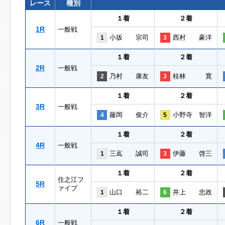
レース
種別
１着
２着
1R
一般戦
小坂 宗司
西村 豪洋
1
3
１着
２着
2R
一般戦
乃村 康友
桂林 寛
2
3
１着
２着
3R
一般戦
藤岡 俊介
小野寺 智洋
4
5
１着
２着
4R
一般戦
三嶌 誠司
伊藤 啓三
1
3
１着
２着
住之江フ
5R
ァイブ
山口 裕二
井上 忠政
1
6
１着
２着
6R
一般戦