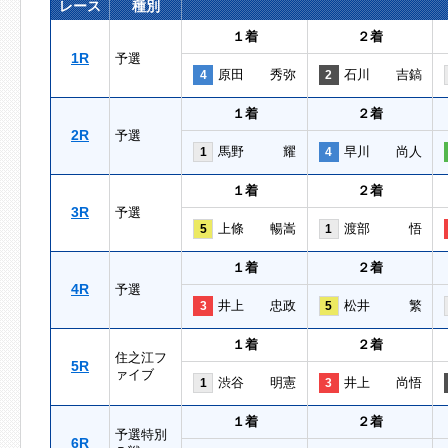
レース
種別
１着
２着
1R
予選
原田 秀弥
石川 吉鎬
4
2
１着
２着
2R
予選
馬野 耀
早川 尚人
1
4
１着
２着
3R
予選
上條 暢嵩
渡部 悟
5
1
１着
２着
4R
予選
井上 忠政
松井 繁
3
5
１着
２着
住之江フ
5R
ァイブ
渋谷 明憲
井上 尚悟
1
3
１着
２着
予選特別
6R