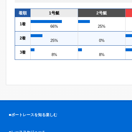
着順
1号艇
2号艇
1着
66%
25%
2着
25%
0%
3着
8%
8%
■ボートレースを知る楽しむ