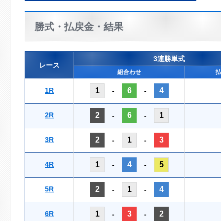
勝式・払戻金・結果
3連勝単式
レース
組合わせ
1R
1
6
4
-
-
2R
2
6
1
-
-
3R
2
1
3
-
-
4R
1
4
5
-
-
5R
2
1
4
-
-
6R
1
3
2
-
-