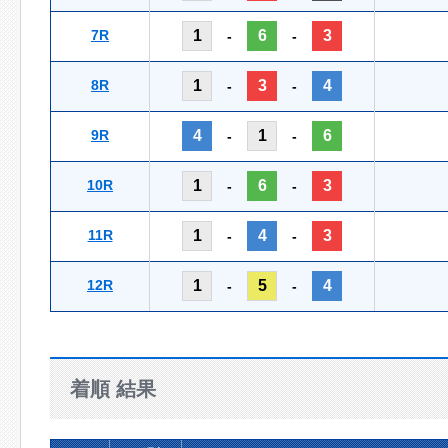
7R
1
6
3
-
-
8R
1
3
4
-
-
9R
4
1
6
-
-
10R
1
6
3
-
-
11R
1
4
3
-
-
12R
1
5
4
-
-
着順 結果