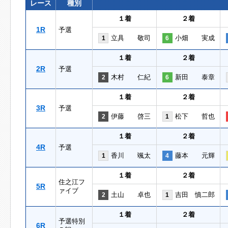
レース
種別
１着
２着
1R
予選
立具 敬司
小畑 実成
1
6
１着
２着
2R
予選
木村 仁紀
新田 泰章
2
6
１着
２着
3R
予選
伊藤 啓三
松下 哲也
2
1
１着
２着
4R
予選
香川 颯太
藤本 元輝
1
4
１着
２着
住之江フ
5R
ァイブ
土山 卓也
吉田 慎二郎
2
1
１着
２着
予選特別
6R