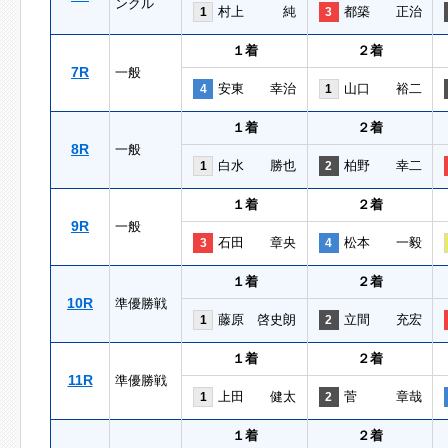
ンクル
村上 純
都築 正治
1
3
１着
２着
7R
一般
安東 幸治
山口 裕二
4
1
１着
２着
8R
一般
白水 勝也
柏野 幸二
1
2
１着
２着
9R
一般
石田 章央
松本 一毅
3
4
１着
２着
10R
準優勝戦
藤原 啓史朗
立間 充宏
1
2
１着
２着
11R
準優勝戦
上田 健太
菅 章哉
1
2
１着
２着