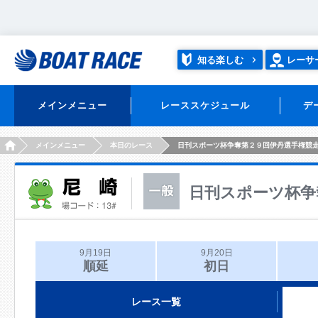
知る楽しむ
レーサ
メインメニュー
レーススケジュール
デ
HOME
メインメニュー
本日のレース
日刊スポーツ杯争奪第２９回伊丹選手権競
日刊スポーツ杯争
9月19日
9月20日
順延
初日
レース一覧