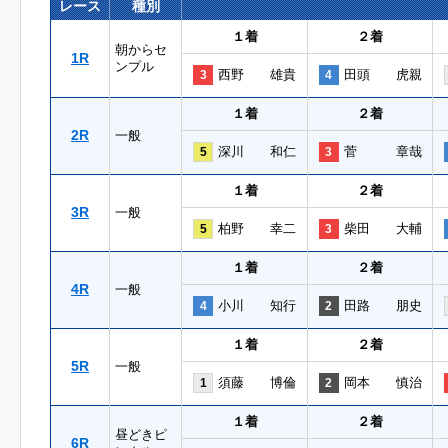
レース
種別
１着
２着
朝からセ
1R
ンプル
西野 雄貴
田頭 虎親
3
4
１着
２着
2R
一般
深川 和仁
菅 章哉
5
3
１着
２着
3R
一般
柏野 幸二
柴田 大輔
5
3
１着
２着
4R
一般
小川 知行
田路 朋史
4
2
１着
２着
5R
一般
須藤 博倫
岡本 慎治
1
2
１着
２着
昼どきピ
6R