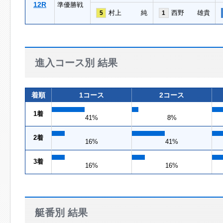
12R
準優勝戦
村上 純
西野 雄貴
5
1
進入コース別 結果
着順
1コース
2コース
1着
41%
8%
2着
16%
41%
3着
16%
16%
艇番別 結果