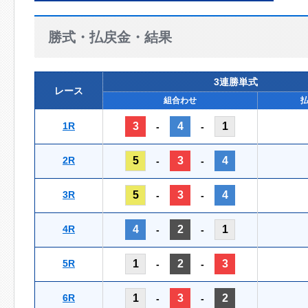
勝式・払戻金・結果
3連勝単式
レース
組合わせ
1R
3
4
1
-
-
2R
5
3
4
-
-
3R
5
3
4
-
-
4R
4
2
1
-
-
5R
1
2
3
-
-
6R
1
3
2
-
-