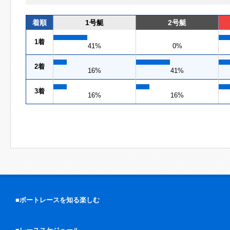
着順
1号艇
2号艇
1着
41%
0%
2着
16%
41%
3着
16%
16%
■ボートレースを知る楽しむ