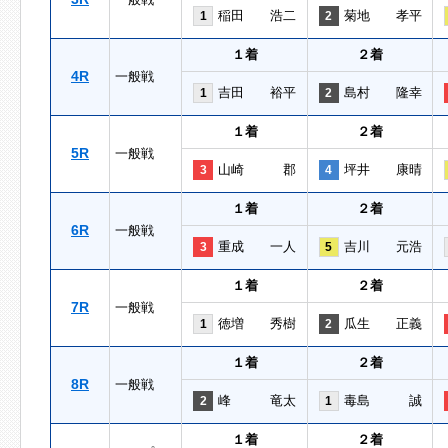
稲田 浩二
菊地 孝平
1
2
１着
２着
4R
一般戦
吉田 裕平
島村 隆幸
1
2
１着
２着
5R
一般戦
山崎 郡
坪井 康晴
3
4
１着
２着
6R
一般戦
重成 一人
吉川 元浩
3
5
１着
２着
7R
一般戦
徳増 秀樹
瓜生 正義
1
2
１着
２着
8R
一般戦
峰 竜太
毒島 誠
2
1
１着
２着