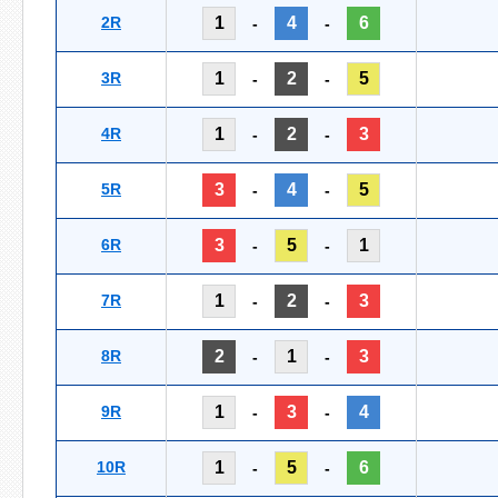
2R
1
4
6
-
-
3R
1
2
5
-
-
4R
1
2
3
-
-
5R
3
4
5
-
-
6R
3
5
1
-
-
7R
1
2
3
-
-
8R
2
1
3
-
-
9R
1
3
4
-
-
10R
1
5
6
-
-