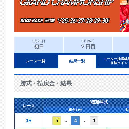
6月25日
6月26日
初日
２日目
モーター抽選結
レース一覧
結果一覧
前検タイム
勝式・払戻金・結果
3連勝単式
レース
組合わせ
1R
5
4
1
-
-