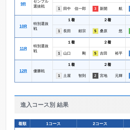
センプル
9R
選抜戦
田中 信一郎
新開 航
1
3
１着
２着
特別選抜
10R
戦
長田 頼宗
桑原 悠
1
5
１着
２着
特別選抜
11R
戦
山口 剛
吉田 裕平
1
5
１着
２着
12R
優勝戦
土屋 智則
宮地 元輝
1
2
進入コース別 結果
着順
1コース
2コース