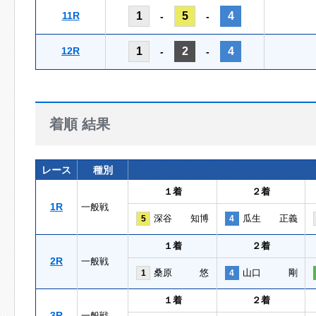
11R
1
5
4
-
-
12R
1
2
4
-
-
着順 結果
レース
種別
１着
２着
1R
一般戦
深谷 知博
瓜生 正義
5
4
１着
２着
2R
一般戦
桑原 悠
山口 剛
1
4
１着
２着
3R
一般戦