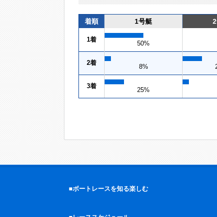
着順
1号艇
1着
50%
2着
8%
3着
25%
■ボートレースを知る楽しむ