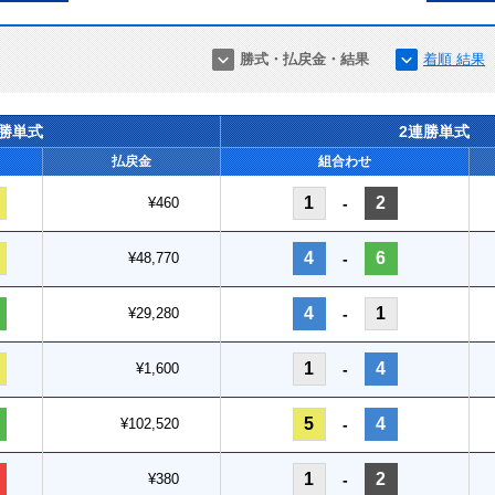
勝式・払戻金・結果
着順 結果
連勝単式
2連勝単式
払戻金
組合わせ
1
2
¥460
-
4
6
¥48,770
-
4
1
¥29,280
-
1
4
¥1,600
-
5
4
¥102,520
-
1
2
¥380
-