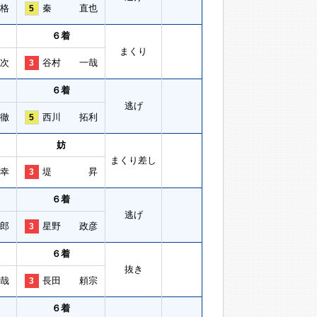
格
秦 直也
5
６着
まくり
次
谷村 一哉
3
６着
逃げ
徹
西川 拓利
5
妨
まくり差し
幸
堤 昇
3
６着
逃げ
郎
星野 政彦
3
６着
抜き
哉
長田 頼宗
3
６着