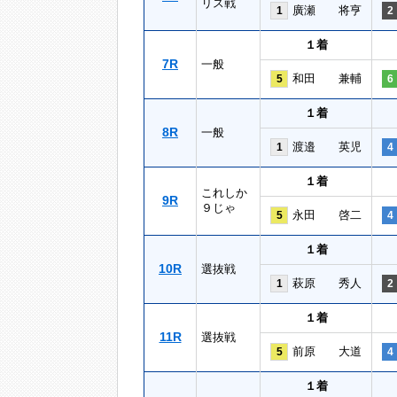
リス戦
廣瀬 将亨
1
2
１着
7R
一般
和田 兼輔
5
6
１着
8R
一般
渡邉 英児
1
4
１着
これしか
9R
９じゃ
永田 啓二
5
4
１着
10R
選抜戦
萩原 秀人
1
2
１着
11R
選抜戦
前原 大道
5
4
１着