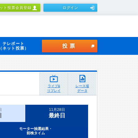
ット投票会員登録
ログイン
テレボート
投票
（ネット投票）
ライブ&
レース場
リプレイ
データ
日
11月28日
目
最終日
モーター抽選結果・
前検タイム