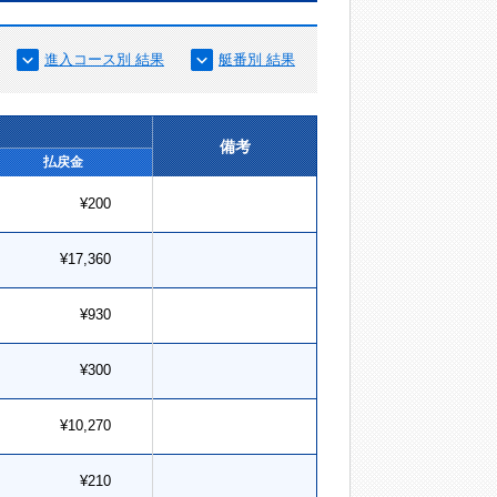
進入コース別 結果
艇番別 結果
備考
払戻金
¥200
¥17,360
¥930
¥300
¥10,270
¥210