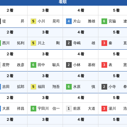
着順
２着
３着
４着
５着
堤 昇
小川 晃司
片山 雅雄
宮脇 遼
5
4
6
２着
３着
４着
５着
西川 拓利
川上 剛
寺嶋 雄
秦 直
5
2
3
２着
３着
４着
５着
星野 政彦
田中 駿兵
小林 基樹
表 憲
6
2
3
２着
３着
４着
５着
吉田 拡郎
福田 翔吾
水原 慎
小寺 拳
5
6
2
２着
３着
４着
５着
大原 祥昌
宇田川 信一
前原 大道
湯川 浩
6
1
3
２着
３着
４着
５着