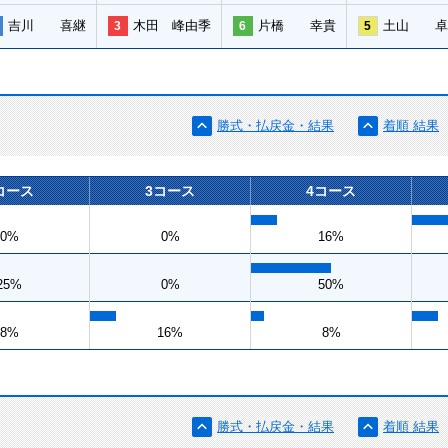
吉川 喜継
木田 峰由季
片橋 幸貴
土山 卓
3
6
5
勝式・払戻金・結果
着順 結果
コース
3コース
4コース
0%
0%
16%
25%
0%
50%
8%
16%
8%
勝式・払戻金・結果
着順 結果