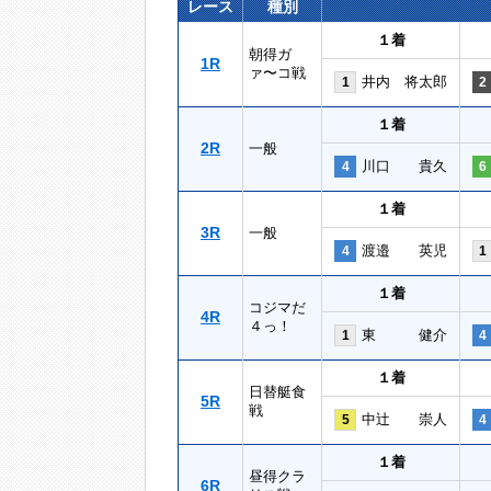
レース
種別
１着
朝得ガ
1R
ァ〜コ戦
井内 将太郎
1
2
１着
2R
一般
川口 貴久
4
6
１着
3R
一般
渡邉 英児
4
1
１着
コジマだ
4R
４っ！
東 健介
1
4
１着
日替艇食
5R
戦
中辻 崇人
5
4
１着
昼得クラ
6R