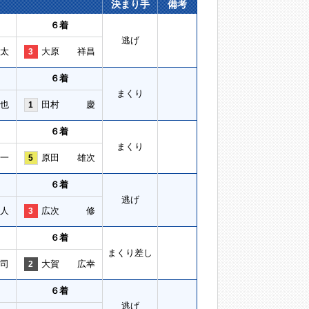
決まり手
備考
６着
逃げ
太
大原 祥昌
3
６着
まくり
也
田村 慶
1
６着
まくり
一
原田 雄次
5
６着
逃げ
人
広次 修
3
６着
まくり差し
司
大賀 広幸
2
６着
逃げ