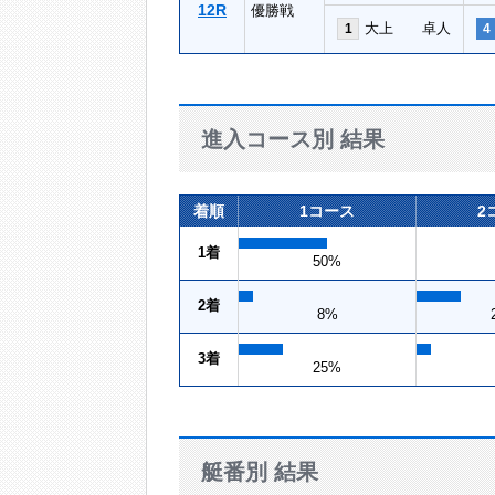
12R
優勝戦
大上 卓人
1
4
進入コース別 結果
着順
1コース
2
1着
50%
2着
8%
3着
25%
艇番別 結果