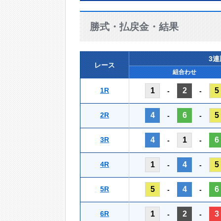
勝式・払戻金・結果
3
レース
組合わせ
1R
1
2
5
-
-
2R
4
6
5
-
-
3R
4
1
6
-
-
4R
1
4
5
-
-
5R
5
4
6
-
-
6R
1
2
3
-
-