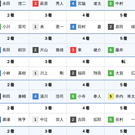
永田 啓二
萩原 秀人
宮脇 遼太
中村 
3
4
6
２着
３着
４着
５着
小川 晃司
表 憲一
田村 慶
原田 雄
1
4
2
２着
３着
４着
５着
長田 頼宗
片山 雅雄
東 健介
藤井 
2
3
6
２着
３着
４着
転
小林 基樹
川上 剛
福田 翔吾
大賀 広
1
2
6
２着
３着
４着
５着
和田 兼輔
湯川 浩司
小寺 拳人
井内 将太
4
6
5
２着
３着
４着
５着
廣瀬 将亨
中辻 崇人
吉田 拡郎
谷村 一
1
2
6
２着
３着
４着
５着