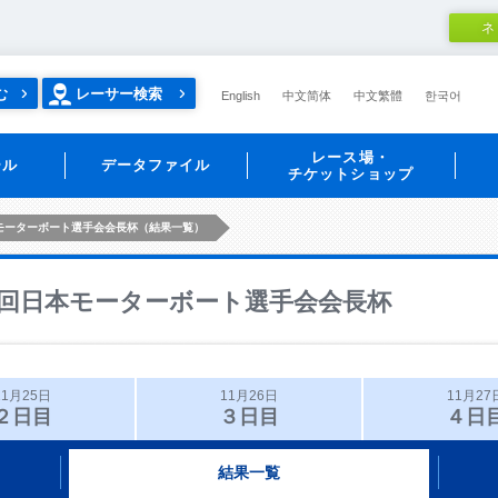
ネ
む
レーサー検索
English
中文简体
中文繁體
한국어
レース場・
ール
データファイル
チケットショップ
モーターボート選手会会長杯（結果一覧）
回日本モーターボート選手会会長杯
11月25日
11月26日
11月27
２日目
３日目
４日
結果一覧