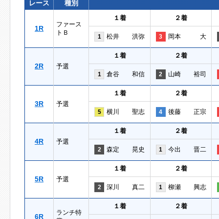
レース
種別
１着
２着
ファース
1R
トＢ
松井 洪弥
岡本 大
1
3
１着
２着
2R
予選
倉谷 和信
山崎 裕司
1
2
１着
２着
3R
予選
横川 聖志
後藤 正宗
5
4
１着
２着
4R
予選
森定 晃史
今出 晋二
2
1
１着
２着
5R
予選
深川 真二
柳瀬 興志
2
1
１着
２着
ランチ特
6R