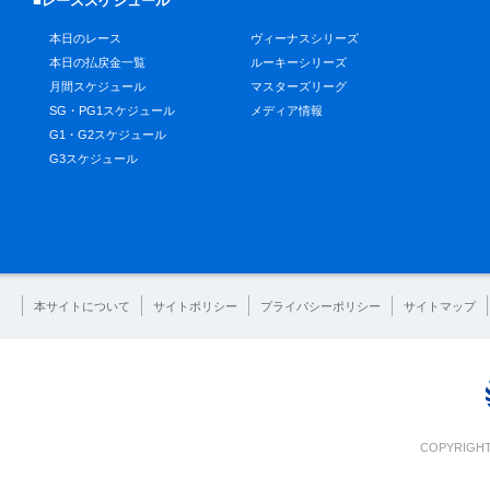
■レーススケジュール
本日のレース
ヴィーナスシリーズ
本日の払戻金一覧
ルーキーシリーズ
月間スケジュール
マスターズリーグ
SG・PG1スケジュール
メディア情報
G1・G2スケジュール
G3スケジュール
本サイトについて
サイトポリシー
プライバシーポリシー
サイトマップ
COPYRIGHT 