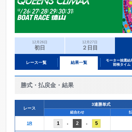
12月26日
12月27日
初日
２日目
モーター抽選結
レース一覧
結果一覧
前検タイム
勝式・払戻金・結果
3連勝単式
レース
組合わせ
1R
1
2
5
-
-