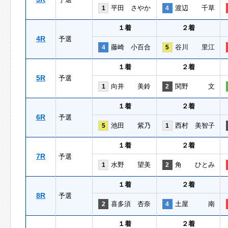
平田 さやか
渡辺 千草
1
4
１着
２着
4R
予選
藤崎 小百合
谷川 里江
4
5
１着
２着
5R
予選
向井 美鈴
関野 文
1
2
１着
２着
6R
予選
池田 紫乃
西村 美智子
5
1
１着
２着
7R
予選
水野 望美
角 ひとみ
1
2
１着
２着
8R
予選
喜多須 杏奈
土屋 南
2
4
１着
２着