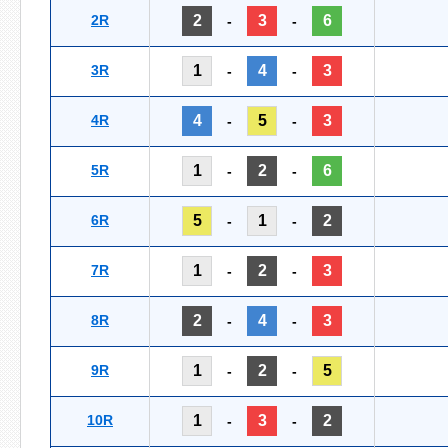
2R
2
3
6
-
-
3R
1
4
3
-
-
4R
4
5
3
-
-
5R
1
2
6
-
-
6R
5
1
2
-
-
7R
1
2
3
-
-
8R
2
4
3
-
-
9R
1
2
5
-
-
10R
1
3
2
-
-