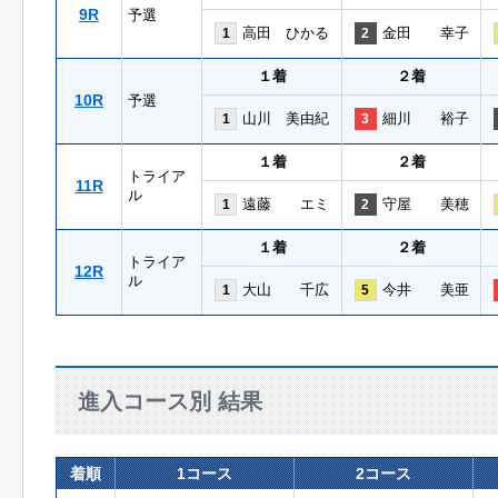
9R
予選
高田 ひかる
金田 幸子
1
2
１着
２着
10R
予選
山川 美由紀
細川 裕子
1
3
１着
２着
トライア
11R
ル
遠藤 エミ
守屋 美穂
1
2
１着
２着
トライア
12R
ル
大山 千広
今井 美亜
1
5
進入コース別 結果
着順
1コース
2コース