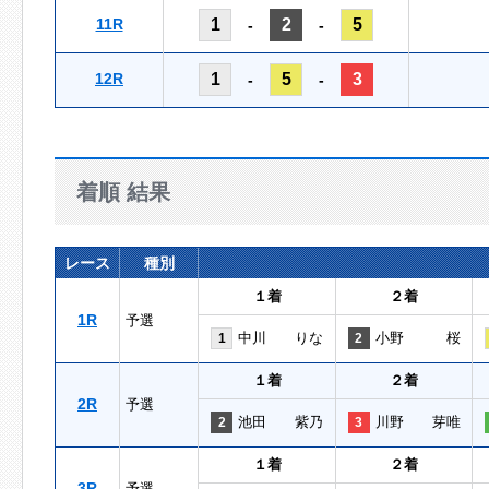
11R
1
2
5
-
-
12R
1
5
3
-
-
着順 結果
レース
種別
１着
２着
1R
予選
中川 りな
小野 桜
1
2
１着
２着
2R
予選
池田 紫乃
川野 芽唯
2
3
１着
２着
3R
予選