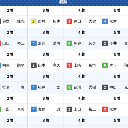
着順
２着
３着
４着
５着
谷野 錬志
西村 拓也
原田 秀弥
松村 
5
3
4
２着
３着
４着
５着
山口 裕二
湯川 浩司
魚谷 智之
今井 貴
4
6
2
２着
３着
４着
５着
桐生 順平
山本 寛久
山崎 裕司
木下 翔
2
3
6
２着
３着
４着
５着
椎名 豊
松井 繁
徳増 秀樹
中田 元
4
6
2
２着
３着
４着
５着
下出 卓矢
毒島 誠
山口 裕二
松村 
4
2
3
２着
３着
４着
５着