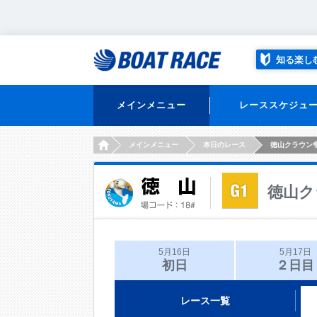
知る楽し
メインメニュー
レーススケジュ
HOME
メインメニュー
本日のレース
徳山クラウン
徳山ク
5月16日
5月17日
初日
２日目
レース一覧