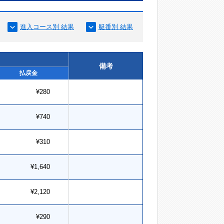
進入コース別 結果
艇番別 結果
備考
払戻金
¥280
¥740
¥310
¥1,640
¥2,120
¥290