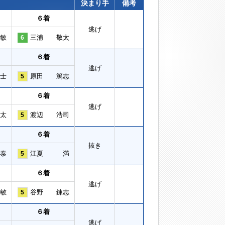
決まり手
備考
６着
逃げ
敏
三浦 敬太
6
６着
逃げ
士
原田 篤志
5
６着
逃げ
太
渡辺 浩司
5
６着
抜き
泰
江夏 満
5
６着
逃げ
敏
谷野 錬志
5
６着
逃げ