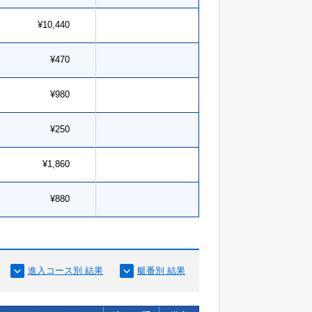
¥10,440
¥470
¥980
¥250
¥1,860
¥880
進入コース別 結果
艇番別 結果