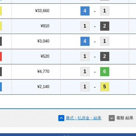
4
1
¥33,660
-
1
2
¥910
-
4
1
¥3,040
-
1
2
¥520
-
1
6
¥4,770
-
1
5
¥2,140
-
勝式・払戻金・結果
着順 結果