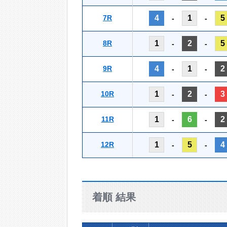
7R
4
1
5
-
-
8R
1
2
5
-
-
9R
4
1
2
-
-
10R
1
2
3
-
-
11R
1
6
2
-
-
12R
1
5
4
-
-
着順 結果