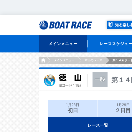
知る楽し
メインメニュー
レーススケジュ
HOME
メインメニュー
本日のレース
第１４回ボー
第１４
1月28日
1月29日
初日
２日目
レース一覧