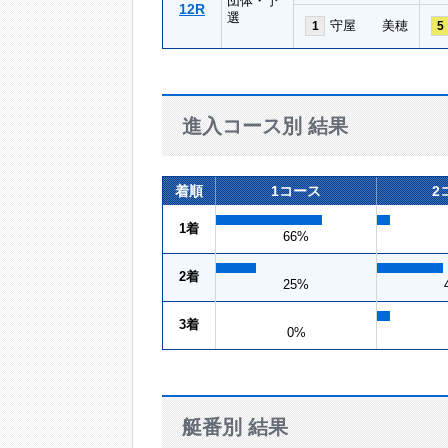
団体・予
12R
選
守屋 美穂
1
5
進入コース別 結果
着順
1コース
2
1着
66%
2着
25%
3着
0%
艇番別 結果