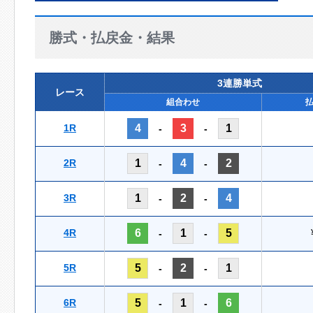
勝式・払戻金・結果
3連勝単式
レース
組合わせ
1R
4
3
1
-
-
2R
1
4
2
-
-
3R
1
2
4
-
-
4R
6
1
5
-
-
5R
5
2
1
-
-
6R
5
1
6
-
-