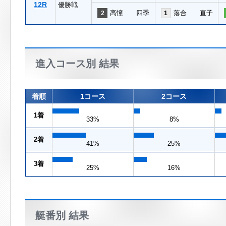
12R
優勝戦
高憧 四季
落合 直子
2
1
進入コース別 結果
着順
1コース
2コース
1着
33%
8%
2着
41%
25%
3着
25%
16%
艇番別 結果