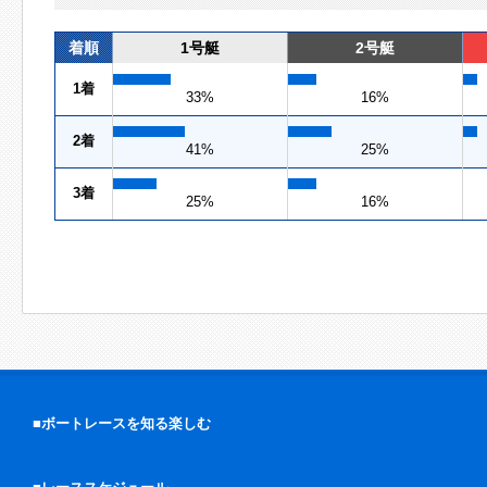
着順
1号艇
2号艇
1着
33%
16%
2着
41%
25%
3着
25%
16%
■ボートレースを知る楽しむ