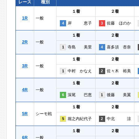
レース
種別
１着
２着
1R
一般
岸 恵子
佐藤 ほのか
4
3
１着
２着
2R
一般
寺島 美里
喜多須 杏奈
1
4
１着
２着
3R
一般
中村 かなえ
佐々木 裕美
1
2
１着
２着
4R
一般
深尾 巴恵
後藤 美翼
6
1
１着
２着
5R
シーモ戦
堀之内紀代子
中北 涼
5
2
１着
２着
6R
一般