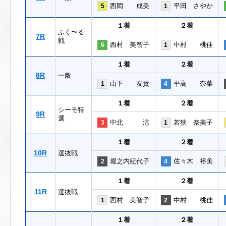
西岡 成美
平田 さやか
5
1
１着
２着
ふく〜る
7R
戦
西村 美智子
中村 桃佳
6
1
１着
２着
8R
一般
山下 友貴
平高 奈菜
1
4
１着
２着
シーモ特
9R
選
中北 涼
若狭 奈美子
3
1
１着
２着
10R
選抜戦
堀之内紀代子
佐々木 裕美
2
4
１着
２着
11R
選抜戦
西村 美智子
中村 桃佳
1
2
１着
２着