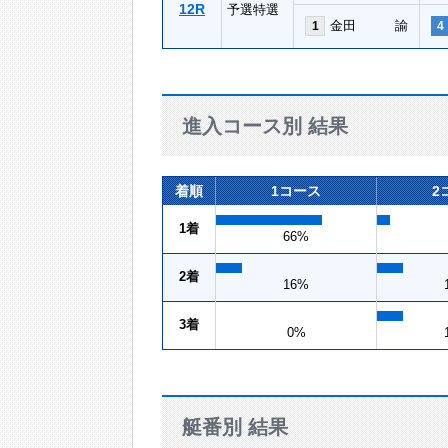
12R
予選特選
金田 諭
1
4
進入コース別 結果
着順
1コース
2
1着
66%
2着
16%
3着
0%
艇番別 結果