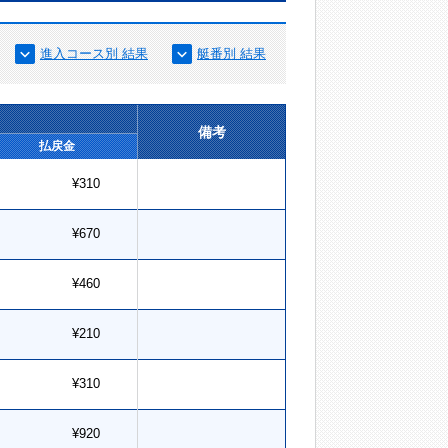
進入コース別 結果
艇番別 結果
備考
払戻金
¥310
¥670
¥460
¥210
¥310
¥920