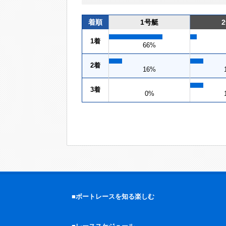
着順
1号艇
1着
66%
2着
16%
3着
0%
■ボートレースを知る楽しむ