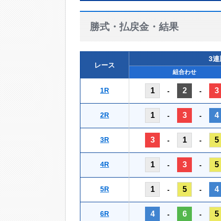
勝式・払戻金・結果
3
レース
組合わせ
1R
1
2
3
-
-
2R
1
3
4
-
-
3R
3
1
5
-
-
4R
1
3
5
-
-
5R
1
5
4
-
-
6R
4
6
5
-
-