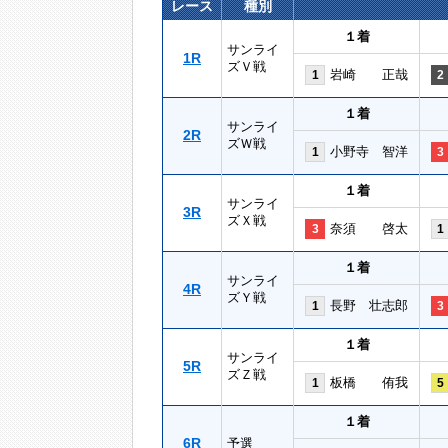
レース
種別
１着
サンライ
1R
ズＶ戦
岩崎 正哉
1
2
１着
サンライ
2R
ズＷ戦
小野寺 智洋
1
3
１着
サンライ
3R
ズＸ戦
奈須 啓太
3
1
１着
サンライ
4R
ズＹ戦
長野 壮志郎
1
3
１着
サンライ
5R
ズＺ戦
板橋 侑我
1
5
１着
6R
予選