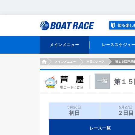
知る楽し
メインメニュー
レーススケジュ
HOME
メインメニュー
本日のレース
第１５回芦屋
第１５
5月26日
5月27日
初日
２日目
レース一覧