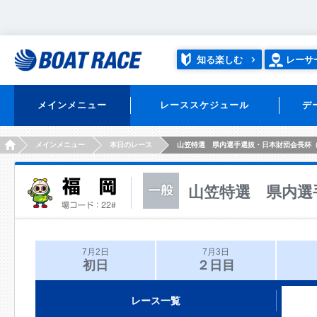
知る楽しむ
レーサ
メインメニュー
レーススケジュール
デ
HOME
メインメニュー
本日のレース
山笠特選 県内選手選抜・日本財団会長杯
山笠特選 県内選
7月2日
7月3日
初日
２日目
レース一覧