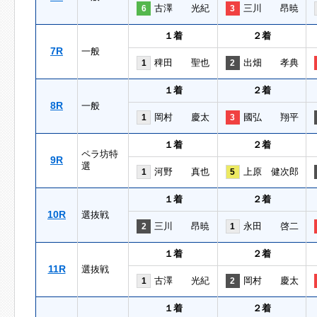
古澤 光紀
三川 昂暁
6
3
１着
２着
7R
一般
稗田 聖也
出畑 孝典
1
2
１着
２着
8R
一般
岡村 慶太
國弘 翔平
1
3
１着
２着
ペラ坊特
9R
選
河野 真也
上原 健次郎
1
5
１着
２着
10R
選抜戦
三川 昂暁
永田 啓二
2
1
１着
２着
11R
選抜戦
古澤 光紀
岡村 慶太
1
2
１着
２着