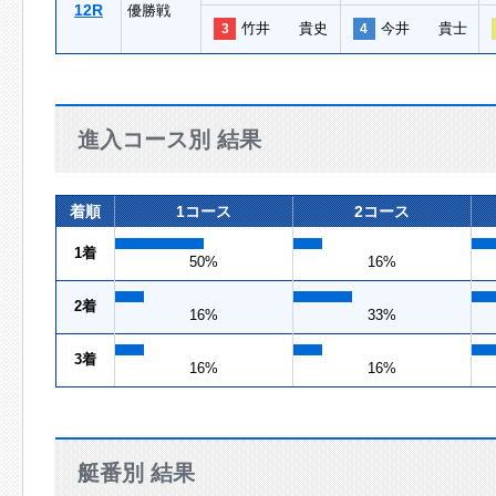
12R
優勝戦
竹井 貴史
今井 貴士
3
4
進入コース別 結果
着順
1コース
2コース
1着
50%
16%
2着
16%
33%
3着
16%
16%
艇番別 結果