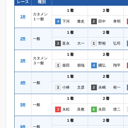
レース
種別
１着
２着
カタメン
1R
１一般
下河 雅史
田中 孝明
4
2
１着
２着
2R
一般
富永 大一
野相 弘司
2
1
１着
２着
カタメン
3R
３一般
柴田 朋哉
國弘 翔平
1
4
１着
２着
4R
一般
小林 文彦
永嶋 裕一
1
2
１着
２着
5R
一般
永松 良教
永田 啓二
3
6
１着
２着
6R
一般