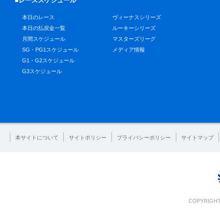
■レーススケジュール
本日のレース
ヴィーナスシリーズ
本日の払戻金一覧
ルーキーシリーズ
月間スケジュール
マスターズリーグ
SG・PG1スケジュール
メディア情報
G1・G2スケジュール
G3スケジュール
本サイトについて
サイトポリシー
プライバシーポリシー
サイトマップ
COPYRIGHT 