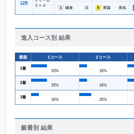
ドリーム
12R
２ｎｄ
鎌倉 涼
實森 美祐
1
5
進入コース別 結果
着順
1コース
2コース
1着
33%
16%
2着
33%
16%
3着
16%
25%
艇番別 結果